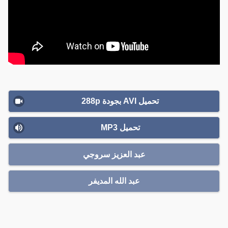
تحميل AVI بجودة 288p
تحميل MP3
عبد العزيز سروجي
عبد الله المديفر