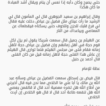
حتى يصبح وكان دأبه إذا نعس أن ينام ويقال أشد العبادة
ما كان هكذا
وقال إبراهيم بن سعيد الجوهري قال لي المأمون قال لي
الرشيد ما رأت عيناي مثل فضيل بن عياض دخلت عليه فقال
لي فرغ قلبك للحزن وللخوف حتى يسكناه فيقطعاك عن
المعاصي ويباعداك من النار
عن الهيثم بن جميل قال سمعت شريكا يقول لم يزل لكل
قوم حجة في أهل زمانهم وإن فضيل بن عياض حجة لأهل
زمانه فقام فتى من مجلس الهيثم فلما توارى قال الهيثم
إن عاش هذا الفتى حجة لأهل زمانه قيل من كان الفتى
قال أحمد بن حنبل
عظة للإمام
قال فيض بن إسحاق سمعت الفضيل بن عياض وسأله عبد
الله بن مالك يا أبا علي ما الخلاص مما نحن فيه قال أخبرني
من أطاع الله هل تضره معصية أحد قال لا قالفمن يعصي
الله هل تنفعه طاعة أحد قال لا قال هو الخلاص إن أردت
الخلاص