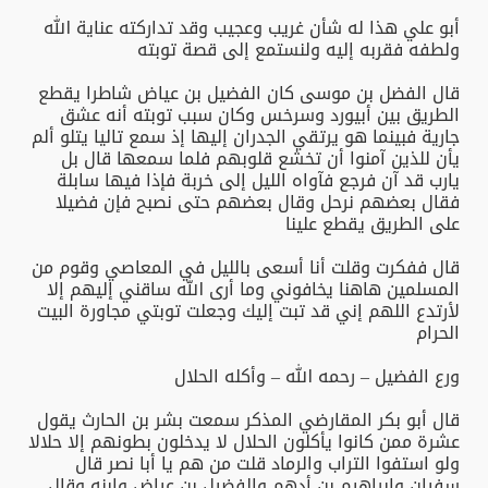
أبو علي هذا له شأن غريب وعجيب وقد تداركته عناية الله
ولطفه فقربه إليه ولنستمع إلى قصة توبته
قال الفضل بن موسى كان الفضيل بن عياض شاطرا يقطع
الطريق بين أبيورد وسرخس وكان سبب توبته أنه عشق
جارية فبينما هو يرتقي الجدران إليها إذ سمع تاليا يتلو ألم
يأن للذين آمنوا أن تخشع قلوبهم فلما سمعها قال بل
يارب قد آن فرجع فآواه الليل إلى خربة فإذا فيها سابلة
فقال بعضهم نرحل وقال بعضهم حتى نصبح فإن فضيلا
على الطريق يقطع علينا
قال ففكرت وقلت أنا أسعى بالليل في المعاصي وقوم من
المسلمين هاهنا يخافوني وما أرى الله ساقني إليهم إلا
لأرتدع اللهم إني قد تبت إليك وجعلت توبتي مجاورة البيت
الحرام
ورع الفضيل – رحمه الله – وأكله الحلال
قال أبو بكر المقارضي المذكر سمعت بشر بن الحارث يقول
عشرة ممن كانوا يأكلون الحلال لا يدخلون بطونهم إلا حلالا
ولو استفوا التراب والرماد قلت من هم يا أبا نصر قال
سفيان وإبراهيم بن أدهم والفضيل بن عياض وابنه وقال