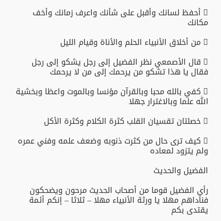
 أحفظ لسانك وأقبل على شأنك واعرف زمانك وأخف
مكانك
 من أخلاق الأنبياء الحلم والأناة وقيام الليل
 قال الأصمعي نظر الفضيل إلى رجل يشكو إلى رجل
فقال يا هذا تشكو من يرحمك إلى من لا يرحمك
 كفي بالله محبا وبالقرآن مؤنسا وبالموت واعظا وبخشية
الله علما وبالاغترار جهلا
 خصلتان تقسيان القلب كثرة الكلام وكثرة الأكل
 كيف ترى حال من كثرت ذنوبه وضعف علمه وفني عمره
ولم يتزود لمعاده
الفضيل والحديث
رأي الفضيل قوما من أصحاب الحديث مرحون ويضحكون
فناداهم مهلا يا ورثة الأنبياء مهلا – ثلاثا – إنكم أئمة
يقتدى بكم