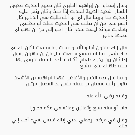
وقال إسحاق بن إبراهيم الطبري كان صحيح الحديث صدوق
اللسان شديد الهيبة للحديث إذا حدث وكان يثقل عليه
الحديث جدا وربما قال لي لو أنك طلبت مني الدنانير كان
أيسر علي من أن تطلب مني الحديث فقلت لو حدثتني
بأحاديث فوائد ليست عندي كان أحب إلي من أن تهب لي
عددها دنانير
قال إنك مفتون أما والله لو عملت بما سمعت لكان لك في
ذلك شغل عما لم تسمع سمعت سليمان بن مهران يقول
إذا كان بين يديك طعام تأكله فـتأخذ اللقمة فترمي بها
خلف ظهرك متى تشبع
وربما قبل يده الكبار والأفاضل فهذا إبراهيم بن الأشعث
يقول رأيت سفيان بن عيينه يقبل يد الفضيل مرتين
وفاته رضي الله عنه
مات أو سنة سبع وثمانين ومائة في مكة مجاورا
وقال في مرضه ارحمني بحبي إياك فليس شيء أحب إلي
منك