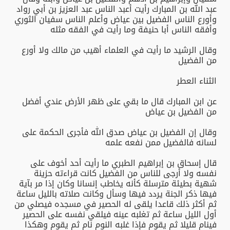
عبد الله بن المبارك رأيت أعبد الناس عبد العزيز بن أبي رواد
وأورع الناس الفضيل بين عياض وأعلم الناس سفيان الثوري
وأفقه الناس أبا حنيفة وما رأيت في الفقه مثله
وقال الرشيد ما رأيت في العلماء أهيب من مالك ولا أورع
من الفضيل
الثناء العطر
عن ابن المبارك قال ما بقي على ظهر الأرض عندي أفضل
من الفضيل بن عياض
وقال إن الفضيل بن عياض صدق الله فأجرى الحكمة على
لسانه فالفضيل ممن نفعه علمه
قال إسحاق بن إبراهيم الطبري ما رأيت أحد أخوف على
نفسه ولا أرجى للناس من الفضيل كانت قراءته حزينة
شهية بطيئة مترسلة كأنه يخاطب إنسانا وكان إذا مر بآية
فيها ذكر الجنة يردد فيها وسأل وكانت صلاته بالليل ساعة
ثم أكثر ذلك قاعدا يلقى له الحصير في مسجده فيصلي من
أول الليل ساعة ثم تغلبه عينه فيلقي نفسه على الحصير
فينام قليلا ثم يقوم فإذا غلبه النوم نام ثم يقوم وهكذا