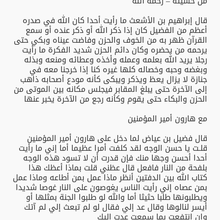
من خشيته – رحمه الله
قال إبراهيم بن الأشعث ما رأيت أحدا كان الله في صدره
أعظم من الفضيل كان إذا ذكر الله أو ذكر عنده أو سمع
القرآن ظهر به من الخوف والحزن وفاضت عيناه وبكي حتى
يرحمه من يحضره وكان دائم الحزن شديد الفكرة ما رأيت
رجلا يريد الله بعلمه وعمله وأخذه وعطائه ومنعه وبذله
وبغضه وحبه وخصاله كلها غيره كنا إذا خرجنا معه في
جنازة لا يزال يعظ ويذكر ويبكى كأنه مودع أصحابه ذاهب
إلى الآخرة حتى يبلغ المقابر فيجلس مكانه بين الموتى من
الحزن والبكاء حتى يقوم وكأنه رجع من الآخرة يخبر عنها
مع هارون أمير المؤمنين
قال فضيل بن عياض لما دخل على هارون أمير المؤمنين
قلـت يا حسن الوجه لقد كلفت أمرا عظيما أما إني ما رأيت
أحدا أحسن وجها منك فإن قدرت أن لا تسود هذه الوجه
بلفحة من النار فافعل قال عظني قلت بماذا أعظك هذا
كتاب الله بين الدفتين أنظر ماذا عمل بمن أطاعه وماذا عمل
بمن عصاه إني رأيت الناس يغوصون على النار غوصا شديدا
ويطلبونها طلبا حثيثا أما والله لو طلبوا الجنة بمثلها أو
أيسر لنالوها وقال عد إلي فقال لو لم تبعث إلي لم آتك
وإن انتفعت بما سمعت عدت إليك