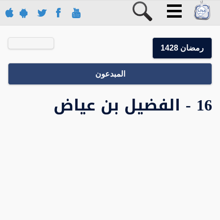
رمضان 1428
المبدعون
16 - الفضيل بن عياض