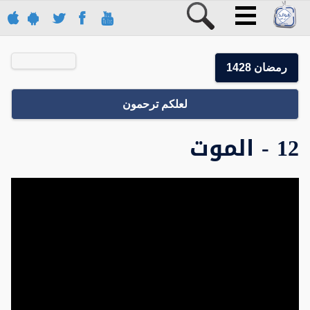
رمضان 1428
لعلكم ترحمون
12 - الموت