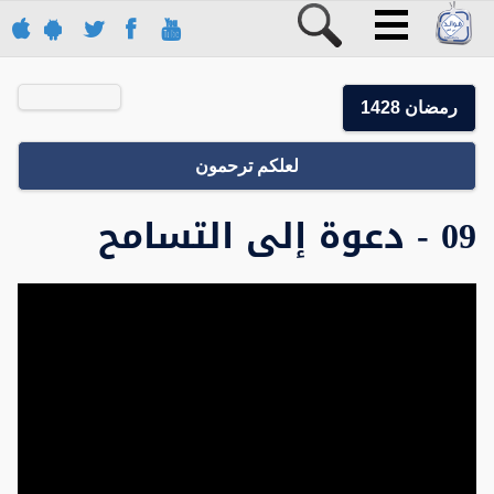
رمضان 1428
لعلكم ترحمون
09 - دعوة إلى التسامح