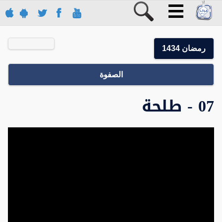
رمضان 1434
الصفوة
07 - طلحة