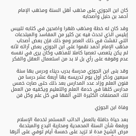
كان ابن الجوزي على مذهب أهل السنة ومذهب الإمام
أحمد بن حنبل وأصحابه
وقد كان له خطة ومذهب ظهرا واضحين في كتابه تلبيس
إبليس الذي تحدث فيه عن كثير من المفاسد والمبتدعات
التي تفشت في ذلك العصر ومع ذلك فإن بعض أصحاب
مذهب الإمام أحمد نقموا على ابن الجوزي بعض آرائه لأنه
لم يكن يتعصب تعصبا كاملا للمذهب وكان يرى في نفسه
عدم وقوفه على رأي بل لا بد من استعمال العقل والفكر
وقد بنى ابن الجوزي مدرسة بدرب ديناء ودرس بها سنة
سبعين وذكر أول يوم تدريسه بها أربعة عشر درسا من
فنون العلم وزاد عدد المدارس بعد ذلك حتى صارت خمس
مدارس كلها في خدمة العلم والتعليم ويكفيه من العمل
تلك المصنفات الكثيرة التي ألفها في كل علم وكل فن
وفاة ابن الجوزي
بعد حياة حافلة بالعمل الدائب المستمر لخدمة الإسلام
ورفعة شأن السنة المحمدية ومحاربة البدع والمبتدعة
مرض الشيخ مدة لا تزيد على خمسة أيام توفي على أثرها