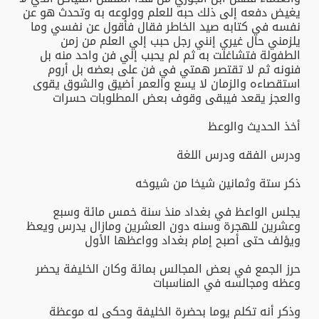
يغيض دفعه إلى ذلك حبه للعلم وولوعه به وتحدث هو عن
نفسه في كتابه صيد الخاطر فقال فأقول عن نفسي وما
يلزمني حال غيري إنني رجل حبب إلي العلم من زمن
الطفولة فتشاغلت به ثم لم يحبب إلي فن واحد منه بل
فنونه ثم لا تقتصر همتي في فن على بعضه بل أروم
استقصاءه والزمان لا يسع والعمر أضيق والشوق يقوى
والعجز يقعد فيبقى وقوف بعض المطلوبات حسرات
أخذ الحديث والوعظ
ودرس الفقه ودرس اللغة
ذكر ستة وثمانين شيخا من شيوخه
يجلس الواعظ في بغداد منذ سنة خمس مائة وسبع
وعشرين للهجرة وسنه دون العشرين ومازال يدرس ويعظ
ويؤلف حتى أصبح إمام بغداد وواعظها الأول
حرز الجمع في بعض المجالس بمائة وكان الخليفة يحضر
وعظه ومجالسه في المناسبات
وذكر أنه تكلم يوما بحضرة الخليفة وحكى له موعظة