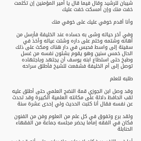
شيبان للرشيد وقال فيما قال يا أمير المؤمنين إن تكلمت
خفت منك وإن أمسكت خفت عليك
وأنا أقدم خوفي عليك على خوفي منك
وفي آخر حياته وشى به حساده عند الخليفة فأرسل من
أهانه وشتمه وختم على داره وشتت عياله وأخذ في
سفينة إلى واسط فحبس في دار هناك ومكث على ذلك
الحال خمس سنين وهو يقوم بشئون نفسه من غسل
وطبخ حتى استطاع ابنه يوسف أن يجتهد وباجتهاده
توصل إلى أم الخليفة فشفعت للشيخ فأطلق سراحه
طلبه للعلم
وقد وصل ابن الجوزي قمة النضج العلمي حتى أطلق عليه
لقب الحافظ دلالة على مكانته العلمية الكبيرة وقد تحدث
عن نفسه فقال أنا كتبت الحديث ولي إحدى عشرة سنة
ولقد برع وتفوق في كل علم من العلوم وفن من الفنون
فكان في الفقه إماما يحضر مجلسه جماعة من الفقهاء
الحنابلة