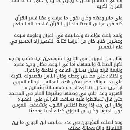
أما في التفسير فكان لا يجارى ولا يبارى حتى أنه قد فسر
القرآن الكريم
على منبر وعظه وكان يقول ما عرفت واعظا فسر القرآن
كله في مجلس الوعظ منذ نزل القرآن فالحمد لله المنعم
ولقد بلغت مؤلفاته وتصانيفه في القرآن وعلومه سبعة
وعشرين كتابا كان من أبرزها كتابه الشهير زاد المسير في
علم التفسير
وكان من المبرزين في التاريخ المتوسعين فيه فكتب وترجم
لكبار الصحابة والفقهاء أما في الوعظ فكان وحيد عصره
ونابغة قرنه بدليل تسابق العامة والخاصة والأمراء
والخلفاء على مجالس وعظه وكان الناس يقصدونه للتوبة
على يديه ولقد حضر بعض هذه المجالس الرحالة العربي
ابن جبير عند زيارته لبغداد عام خمسمائة وثمانين من
الهجرة وقد أطنب في وصفها وتأثيرها العام في المجتمع
حتى قال تساقطوا عليه تساقط الفراش على المصباح
وقال ابن رجب إذا وعظ اختلس القلوب وتشققت النفوس
دون الجيوب وكان ابن الجوزي كذلك أديبا ومحدثا
وقد اختلف المؤرخون في عدد تصانيف ابن الجوزي ما بين
الثلثمائة والأربعمائة مصنف