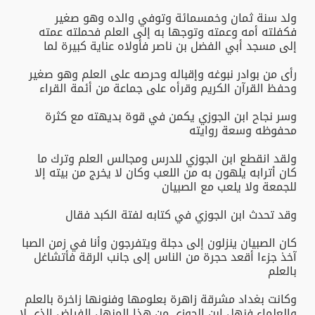
ولد سنة ثمان وخمسمائة وتوفي والده وهو صغير
فكفلته أمه وعمته وتوجها به إلى العلم فحملته عمته
إلى مسجد أبي الفضل بن ناصر فأولاه عناية كبيرة لما
رأى من بوادر نبوغه وإقباله وحرصه على العلم وهو صغير
وحفظ القرآن الكريم وقرأه على جماعة من أئمة القراء
وسر نجاح ابن الجوزي يكمن في قوة بديهته مع كثرة
محفوظه وسعة روايته
ولقد انقطع ابن الجوزي للدرس ومجالس العلم وترك ما
كان أترابه يلهون به من اللعب وكان لا يخرج من بيته إلا
للجمعة ولا يلعب مع الصبيان
وقد تحدث ابن الجوزي في كتابه لفتة الكبد فقال
كان الصبيان ينزلون إلى دجلة ويتفرجون وأنا في زمن الصبا
آخذ جزءا أقعد حجرة من الناس إلى جانب الرقة فأتشاغل
بالعلم
وكانت بغداد مشرقة زاهرة بعلومها وفنونها زاخرة بالعلم
والعلماء فنهل ابن الجوزي من هذا المنهل الفياض الذي لا