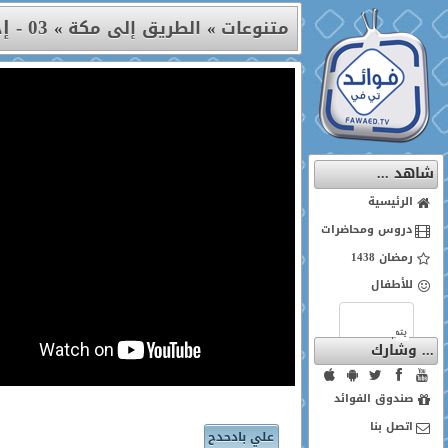
03 - إجلال وإعداد
متنوعات
»
الطريق إلى مكة
»
شاهد ...
الرئيسية
دروس ومحاضرات
رمضان 1438
للأطفال
... وشارك
صندوق الفوائد
اتصل بنا
علي بادحدح