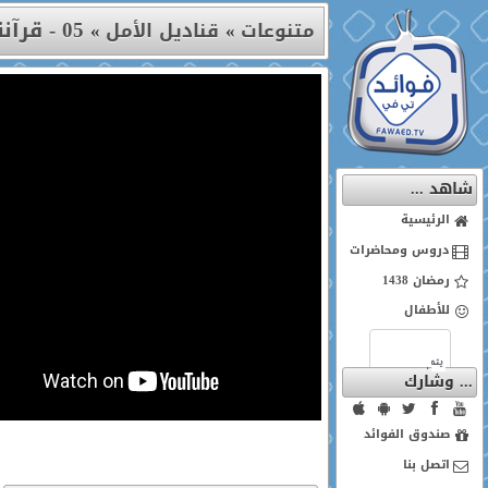
05 - قرآننا والقدس ... تراتيل مقدسية
متنوعات
»
قناديل الأمل
»
شاهد ...
الرئيسية
دروس ومحاضرات
رمضان 1438
للأطفال
... وشارك
صندوق الفوائد
اتصل بنا