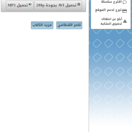
اقترح سلسلة
تحميل AVI بجودة 288p
تحميل MP3
أبلغ عن انتهاك
لحقوق الملكية
ناصر القطامي
مريد الكلاب