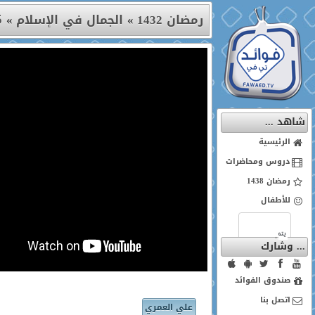
25 
رمضان 1432
»
الجمال في الإسلام
»
شاهد ...
الرئيسية
دروس ومحاضرات
رمضان 1438
للأطفال
... وشارك
صندوق الفوائد
اتصل بنا
علي العمري