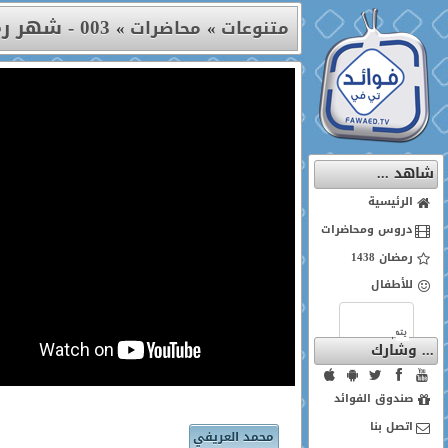
003 - شهر رمضان
متنوعات
»
محاضرات
»
شاهد ...
الرئيسية
دروس ومحاضرات
رمضان 1438
للأطفال
... وشارك
صندوق الفوائد
اتصل بنا
محمد العريفي