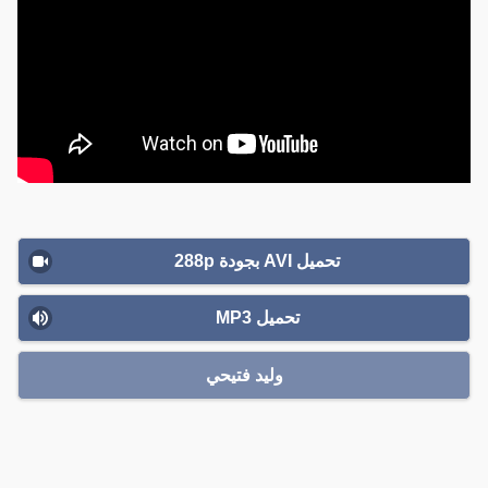
تحميل AVI بجودة 288p
تحميل MP3
وليد فتيحي