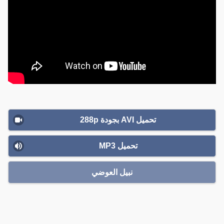
تحميل AVI بجودة 288p
تحميل MP3
نبيل العوضي