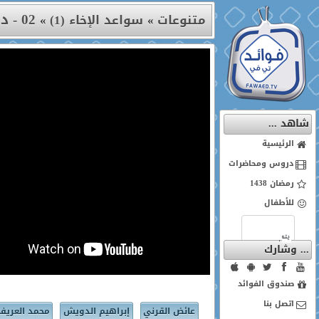
02 - د. طارق الحواس
متنوعات
»
سواعد الإخاء (1)
»
شاهد ...
الرئيسية
دروس ومحاضرات
رمضان 1438
للأطفال
... وشارك
صندوق الفوائد
اتصل بنا
عائض القرني
إبراهيم الدويش
محمد العريف