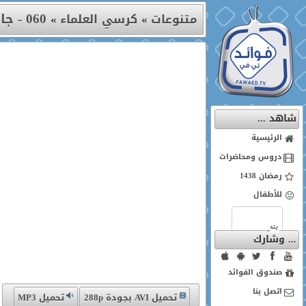
060 - جائزة رأس الخيمة للقرآن الكريم : مفهوم العبادة
متنوعات
»
كرسي العلماء
»
شاهد ...
الرئيسية
دروس ومحاضرات
رمضان 1438
للأطفال
... وشارك
صندوق الفوائد
اتصل بنا
تحميل AVI بجودة 288p
تحميل MP3