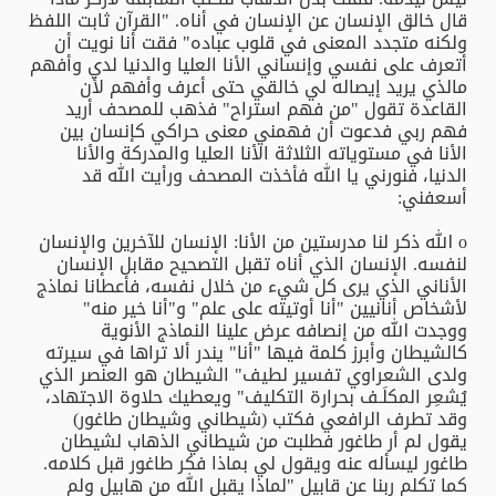
قال خالق الإنسان عن الإنسان في أناه. "القرآن ثابت اللفظ
ولكنه متجدد المعنى في قلوب عباده" فقت أنا نويت أن
أتعرف على نفسي وإنساني الأنا العليا والدنيا لدي وأفهم
مالذي يريد إيصاله لي خالقي حتى أعرف وأفهم لأن
القاعدة تقول "من فهم استراح" فذهب للمصحف أريد
فهم ربي فدعوت أن فهمني معنى حراكي كإنسان بين
الأنا في مستوياته الثلاثة الأنا العليا والمدركة والأنا
الدنيا، فنورني يا الله فأخذت المصحف ورأيت الله قد
أسعفني:
o الله ذكر لنا مدرستين من الأنا: الإنسان للآخرين والإنسان
لنفسه. الإنسان الذي أناه تقبل التصحيح مقابل الإنسان
الأناني الذي يرى كل شيء من خلال نفسه، فأعطانا نماذج
لأشخاص أنانيين "أنا أوتيته على علم" و"أنا خير منه"
ووجدت الله من إنصافه عرض علينا النماذج الأنوية
كالشيطان وأبرز كلمة فيها "أنا" يندر ألا تراها في سيرته
ولدى الشعراوي تفسير لطيف" الشيطان هو العنصر الذي
يُشعِر المكلَـف بحرارة التكليف" ويعطيك حلاوة الاجتهاد،
وقد تطرف الرافعي فكتب (شيطاني وشيطان طاغور)
يقول لم أر طاغور فطلبت من شيطاني الذهاب لشيطان
طاغور ليسأله عنه ويقول لي بماذا فكر طاغور قبل كلامه.
كما تكلم ربنا عن قابيل "لماذا يقبل الله من هابيل ولم