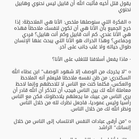
يقول قتل أخيه فأثبت الله أن قابيل ليس نحنوي وهابيل
نحنوي
o الفكرة التي سنوصلها ملخص: الأنا هي الملاحظة: إذا
خرج الجميع بأن الأنا هي أن تكون لنفسك ملاحظاً فهذه
هي الأنا عندي. كم أنت قابيل وكم أنت هابيل؟ فردي
وجماعي؟ وهذا الحراك هو الأنا التي يبحث عنها الإنسان
طوال حياته ولا غلب جانب على آخر.
· ماذا يفعل أسلافنا للتغلب على الأنا؟
o "لا يخرجك من الوصف إلا شهود الوصف" ابن عطاء الله
السكندري: من ظن نفسه ملاحظا فليعلم أنه الملاحظ
والعكس، فكلما كنت مع الناس لا تلاحظهم وإنما لاحظ
معاملة الله لك بين الناس فيجب أن تتذكر أن الله قادر أن
يري الناس من عيبك ما يجعلهم يلاحظونك فكن مع الناس
رأسيا وليس عموديا، فاجعل نظرك لله من خلال الناس
ونظر الله لك من خلال الناس.
o "من أرقى عبادات النفس الانتساب إلى الناس من خلال
إنسانك" الراشد