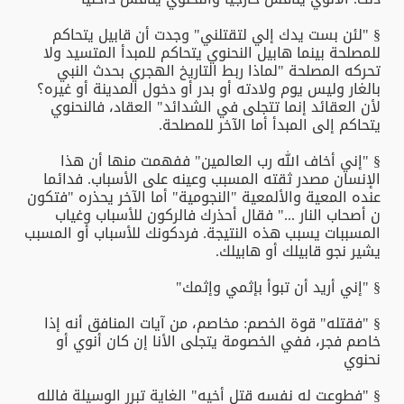
§ "لئن بست يدك إلي لتقتلني" وجدت أن قابيل يتحاكم
للمصلحة بينما هابيل النحنوي يتحاكم للمبدأ المتسيد ولا
تحركه المصلحة "لماذا ربط التاريخ الهجري بحدث النبي
بالغار وليس يوم ولادته أو بدر أو دخول المدينة أو غيره؟
لأن العقائد إنما تتجلى في الشدائد" العقاد، فالنحنوي
يتحاكم إلى المبدأ أما الآخر للمصلحة.
§ "إني أخاف الله رب العالمين" ففهمت منها أن هذا
الإنسان مصدر ثقته المسبب وعينه على الأسباب. فدائما
عنده المعية والألمعية "النجومية" أما الآخر يحذره "فتكون
ن أصحاب النار ..." فقال أحذرك فالركون للأسباب وغياب
المسببات يسبب هذه النتيجة. فردكونك للأسباب أو المسبب
يشير نجو قابيلك أو هابيلك.
§ "إني أريد أن تبوأ بإثمي وإثمك"
§ "فقتله" قوة الخصم: مخاصم، من آيات المنافق أنه إذا
خاصم فجر، ففي الخصومة يتجلى الأنا إن كان أنوي أو
نحنوي
§ "فطوعت له نفسه قتل أخيه" الغاية تبرر الوسيلة فالله