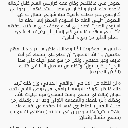
لصوص على قافلتهم وكان معه كراريس العلم خلال ترحاله
فأخذوا منه الجرار والكراريس فصار يستحلفهم أن ردوا لي
كراريسي علم حصلته وأفنيت فيه شبابي، فقال له كبير
اللصوص "ليس العلم ما استودع السطر إنما العلم ما
استودع الصدر". فعاد إلى أهله وعكف على ما كتب يحفظه
فأثر على منهجه فاسمح لأي إنسان أن يضيف لك شيء
"يتعلم الخلق من رديء الخلق".
o ليس من موضوعنا الأنا وجدانيا، ولكن من يريد ذلك فهم
مهتمين بـ "الأنا الأعمق" أن تطلع على نفسك كم أنت
مزيف وغير حقيقي، ولكن من هو مصر أحيله على هذا
الرجل" إيكارت تول" وتكلم عن تفاصيل الأنا في كتابه
(الأرض الجديدة).
o لن نتكلم عن الأنا في الواقعي الحياتي، وإن كنت تريد
ذلك فانظر لهؤلاء الأربعة: الرافعي في (وحي القلم ) تحت
عنوان (قالت لي نفسي وقلت لنفسي) فيه تجليات للأنا،
وكذلك (أنا) للعقاد والمقدمة الأولى وصـ 24 ، وكذلك (من
حديث النفس) للطنطاوي فيها 14 صفحة عن نفسه منذ
ولادته لشيخوخته، وجبران في مقالته (وعظتني نفسي) و
(نفسي مثقلة بأثمان)