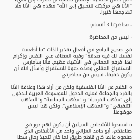
"الأنا هي مركبتك للتحليق إلى الله" فهذه هي الأنا فلا
تهاجمها كثيرا.
- محاضرتنا 3 أقسام:
· ليس من المحاضرة:
في صحيح الجامع في أفعال تقدير الذات "ما أطعمت
نفسك لك فيه صدقة" وفيه انعطاف على النفس وإكرام
لها. فرفع المعاني في الأشياء عظيم. فأنا سأمارس
الاستفراغ العقلي وهذه دعوة للاستفراغ وأسأل الله أن
يكون خفيفا، فليس من محاضرتي:
o الكلام عن الأنا الفلسفية ولكن من أراد هذا وعلاقة الأنا
بالفرد والجماعة فعليه الدخول للموسوعة العربية للدخول
إلى "مذهب الفردية" و "مذهب الجماعية" و"المذهب
التلفيقي" و"المذهب الإسلامي". ولكن هذا ليس
موضوعنا.
o اسمحوا للأشخاص السيئين أن يكون لهم دور في
صناعتكم، أبو حامد الغزالي واحد من الأشخاص الذي
صنعوه عالما كان قاطع طريق لما كان تلميذ رحال سطا