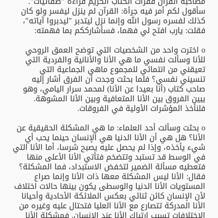
مصاحبة القرآن فقرأت الكتاب الكريم قراءة "صفائيات".
سأقول لكم أمر فيه جرأة: القرآن لم ينزل ليفسر ولو كان
كذلك لفسره رسول الله وإنما نزل ليتدبر "ليدبروا آياته"،
فقلت: يارب افتح لي فهما، فسأشارككم بما فهمته:
o اخترت واحد من الشخصيات التي توضح العمق الروحي
للأنا وسألت نفسي ما هي الأنا والأنانية والفردية التي
تعيقني من انتمائي للمجموع ماهي الجماعية التي
تنسيني نفسي؟ فلما بحثت وجدت أن الفرق أشار إليه
صاحب كتاب (أنا بعيدا عن الأنا) لمحمد سرار اليامي، وهو
يبين الفروق بين الأنا المتعافية وبين الأنا المشوهة.
فلنأخذ المؤشرات الأولية في الفروقات.
o بحثت وسألت أحد العلماء: ما هي المشكلة الحقيقية عن
الأنا؟ هل هي أن الأنا الدنيا هي الإنسان حينما يحب أي
شيء يأخذه، وإذا لم يحصل عليه يصبح شرسا، أما الأنا التي
في الوسط قد تستبد وتتضخم فتأتي الأنا الأعلى منها
فتعطيه مسألة الضمير لتخفض الاستبداد، فما المشكلة؟
فقال: الأنا ليس المشكلة معها ذات الأنا وإنما صراع
المستويات الأنا الدنيا والوسطى يكون بينها حالات اختلاف
لأن الإنسان كائن ثنائي بعكس الملائكة الأحادية وأحيانا
الأنا المدركة تتصارع مع الأنا العليا فتحتال عليه وغيره من
الاختلافات تسبب ارتباك الأنا عند الإنسان. فمشكلة الأنا