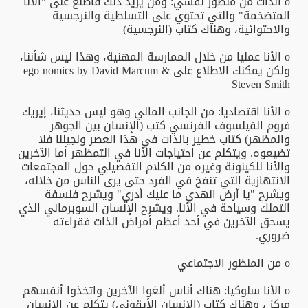
o الذات من منظور نفسي: ومن يريد ذلك فاطلع على "الأنا
المتضخمة" والتي تحتوي على التسلطية والنرجسية
والاحتوائية، وهناك كتاب (النرجسية)
o الأنا عمليا من خلال الممارسة المهنية، وهذا ليس شأننا،
ولكن يمكنك الاطلاع على ego nomics by David Marcum &
Steven Smith
o الأنا اقتصاديا: من الجانب المالي وهو ليس حديثنا، إيريك
فروم الفيلسوف الفرنسي كتب (الإنسان بين الجوهر
والمظهر) كتاب خطير بالذات في هذا العصر ولجيلنا فلا
تضيعوه. ويتكلم عن احتياجات الأنا في التمظهر أما الآخرين
والأنا للكينونة وغيره من الكلام التفصيلي حول المجتمعات
الانتهازية التي تنفخ في الفرد حتى يرى الناس من خلاله،
ويشرح "يا أرض انهدي ما عليك أدري" ويشرح فلسفة
التملك وسياحة في الأنا. ويشرح الإنسان السوبرماني الذي
يسحق الآخرين في أحد أعظم أمراض الذات فقراءته
ضروري.
o من المنظور الاجتماعي
o الأنا سلوكيا: هناك أناس ألغوا الآخرين واتخذوا أنفسهم
مركز ، وهناك كتاب (الإنسان الأيقوني) يتكلم عن الإنسان