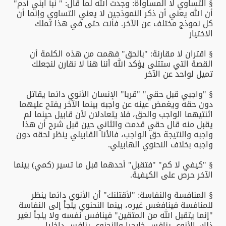
§ التساوي لا المساواة: وجدت الله لما قال: " نبأ ابني آدم"
أن الله يعني أن ذكر النموذجين لا يعني التساوي وإنما أن
كل نموذج مختلف عن الآخر. فأنت حتى في هذا تملك
الاختيار
§ اقتران لا مقارنة: "بالحق" فهمت من هذه الكلمة أن
القصة التي ستتلى يؤكد الله أننا هنا لا نقارن لنجعلك
تميل لواحد عن الآخر
§ "واجبي قبل حقي" "قربا" الإنسان الأنوي دائما يقاتل
دون حقه ويغمض عينه عن واجبه بينما الآخر يفتح عليهما
اثنتيهما الواجب والحق، فلا يتعادلان لأن قابيل حينما لم
يقبل منه قال حقي قدمت والثاني حين قبل شرح أن هذا
واجبه والنتيجة حق الواجب، فالأنا القابيلي ينظر لحقه دون
واجبه بخلاف النحنوي الهابيلي.
§ "كيفي لا كم" "فتقبل" أحدهما قبل ما تسير (كمي) بينما
الآخر حرص على الكيفية.
§ المنافسة والنفاسة: "لأقتلنك" أن الأنوي دائما ينظر
للمنافسة فينافغس غيره، بينما النحنوي يلجأ إلى النفاسة
"إنما يتقبل الله من المتقين" فينافس نفسه ولا يلجأ لغير
ذلك. الأنوي ينافس خارجيا والنحنوي ينافس داخليا