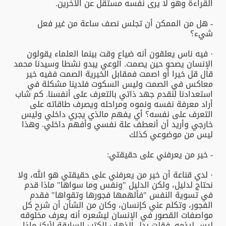
القراءة وهو لا يرى نفسه مستقل عن الآخرين.
- هل من الممكن أن تجلس نصف ساعة من غير فعل
شيء؟
· فيه ناس يعلقون أنه ضياع وقت بينما العلماء يقولون
الإنسان يصحو حين يصمت. الوعي يبدو نشطا وسيدنا محمد
قال قل خيرا أو اصمت فمقابل الخيرية الصمت ففيه خير
معاكس في الصمت وليس السكوت فلدينا مشكلة في
استعدادنا لنقدم جهد ذاتي بالتعرف على أنفسنا. كم شاب
أراد معرفة نفسه ونموه ومراحله ويصرف طاقاته على
التعرف على نفسه؟ أي يفهم مالذي يجري داخلي وليس
خارجي وأريد أن أنعطف علة نفسي وأفهم داخلي. وهذا
ليس من موضوعي كذلك
- خير من يعرفني على حقيقتي:
· لدي قناعة أن خير من يعرفني على حقيقتي هو الله، ولا
نحتاج لدليل، ولكن الدليل "ونفس وما سواها" ماذا قدم
في تسوية النفس "فألهمها فجورها وتقواها" فقدم
الفجور، وتكلم عني كإنسان، وكان من الشأن أن شرح كل
مواصفات القصور في الإنسان ليشعره أنه يعرف مخلوقه
ليس ليذمه. فقلت بدل الذهاب للكتب السابقة لأركز ماذا