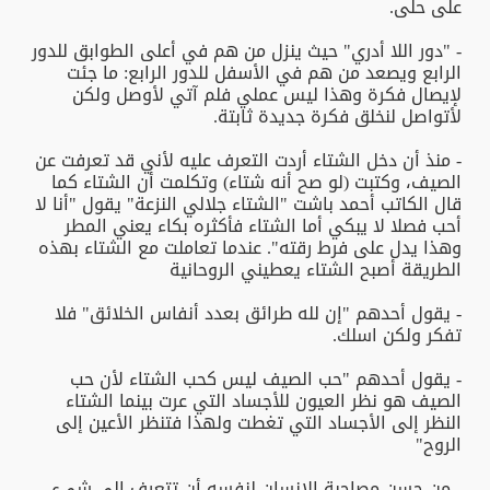
على حلى.
- "دور اللا أدري" حيث ينزل من هم في أعلى الطوابق للدور
الرابع ويصعد من هم في الأسفل للدور الرابع: ما جئت
لإيصال فكرة وهذا ليس عملي فلم آتي لأوصل ولكن
لأتواصل لنخلق فكرة جديدة ثابتة.
- منذ أن دخل الشتاء أردت التعرف عليه لأني قد تعرفت عن
الصيف، وكتبت (لو صح أنه شتاء) وتكلمت أن الشتاء كما
قال الكاتب أحمد باشت "الشتاء جلالي النزعة" يقول "أنا لا
أحب فصلا لا يبكي أما الشتاء فأكثره بكاء يعني المطر
وهذا يدل على فرط رقته". عندما تعاملت مع الشتاء بهذه
الطريقة أصبح الشتاء يعطيني الروحانية
- يقول أحدهم "إن لله طرائق بعدد أنفاس الخلائق" فلا
تفكر ولكن اسلك.
- يقول أحدهم "حب الصيف ليس كحب الشتاء لأن حب
الصيف هو نظر العيون للأجساد التي عرت بينما الشتاء
النظر إلى الأجساد التي تغطت ولهذا فتنظر الأعين إلى
الروح"
- من حسن مصاحبة الإنسان لنفسه أن تتعرف إلى شيء