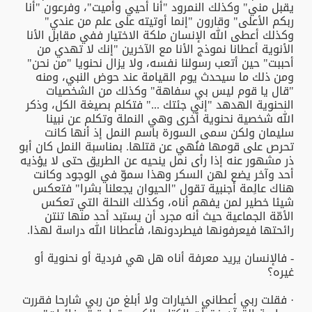
يقبل مني" وكذلك النمرود "أنا أحيي وأميت"، وفرعون "أنا
ربكم الأعلى" وقارون "إنما أوتيته على علم من عندي"
وكذلك أعطى الله الإنسان ملكة الاختيار ففي مقابل الأنا
الأنوية أعطانا نموذج الأنا مع الآخرين "إنك لا تهدي من
أحببت" حين أتعب رسولنا نفسه، ولا يزال نحنويا "من نحن"
ومن ذلك ما سيحدث يوم القيامة عند حوض النبي، ومنه
"قال يا قوم ليس بي سفاهة" وكذلك من الشخصيات
النحنوية الهدهد "إني جئتك ..." فتكلم بصيغة الكل، وذكر
الله شخصية نحنوية أخرى وهي النملة وتكلم عن نبينا
سليمان ولكن سمى السورة باسم النمل إذ أنها كانت
تحرص على قومها فنُهي عن قتلها. بمناسبة النمل كان أبو
ذر مشهور عنه إذا رأى نمل ينحيه عن الطريق حتى لا يؤذيه
أحد وآخر يضع لهن السكر وهذا سموّ في الوجود وكانت
هناك عالِمة أجنبية تقول "الحيوان يجعلنا بشرا" فتعكس
شيئا خطير لمن يفهم أناه، وكذلك النحلة التي تعكس
الأمّة الجماعية حيث أنه مجرد أن يستبد أحد منها تنتن
رائحتها فيعرفونها فيطردونها، فأعطانا الله دراسة لهذا.
- فالإنسان يريد معرفة أناه هل هي فردية أو نحنوية أو
غيره؟
· فقلت ربي أعطاني الخيارات ولا أبلغ من ربي شارحا فقررت