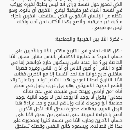
الذي تمحور حول نفسه ورأى أنه ليس بحاجة لغيره ويركب
في نفسه أشياء غير حقيقية ليغري الآخرين أن يأتوه. وهو
يتكلم عن الإنسان الأيقوني الذي يستقطب الآخرين بأجزاء
مركبة غير حقيقية. وأنصح بهذا الكتاب لمن أحب ولكنه
ليس موضوعي.
- فكرة الأنا بين الفردية والجماعية:
· هل هناك نماذج في التاريخ مهتم بالأنا وبالآخرين على
حساب الفرد؟ ما خطورة الاهتمام بالناس مقابل سحق الأنا
الخاصة بي؟ صار عندنا ناس يسكنون خارج ذواتهم إما في
أفواه الناس أو أعين الناس أو آذان الناس وغيره فصرنا
ساكنين خارج ذواتنا فلا نجد أنفسنا إلا مع الآخرين فغابت
الأنا. التاريخ أعطانا نموذج لهذا الشاعر "والت ويتمان" رائد
الشعر الحديث الأمريكي وهو رجل غريب يقول في سحق
أناه "من أرادني ويبحث عني فليبحث عني تحت نعاله
يجدني" يقول لا يوجد أنا يوجد نحن لا يوجد أنانية يوجد
جماعية ألغ وجودك فأنت وإياهم نسيج واحد. قراءة هذا
الرجل الغريب يفهمك خطورة سحق أناك لأجل الآخرين.
أنصح بالقراءة لسيرته حتى نتعافى من سحق الأنا على
حساب الآخرين وحارب الأنا في نفسه كثيرا وتمحورت على
هذا كل قصائده. ويسموه كائن النفس وقصته تستحق