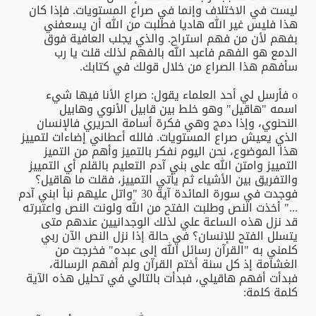
ليست في الاختلاف وإنما في صراع المستويات. فإذا كان
هذا فليس غير الله هاديا فطلبت من الله أن يسعفني
بفهم لأن من فهم استراح. والذي يجلب العافية فوق
الدمع هو الفهم فاعبد الله بالفهم لذلك قلت يا رب
سأفهم هذا الصراع من خلال قولك في كتابك.
o فأرسل لي أحد العلماء يقول: صراع الأنا فيها شيء
اسمه "هاقيل" وهو خلط بين قابيل الأنوي وهابيل
النحنوي، وإذا دمج وهي فكرة أسامة الحريري فالإنسان
الذي يعيش صراع المستويات. فالله أعطاني إضاءات لتمييز
هذا الموضوع، نحن اليوم نفكر بالتميز وأهم من التميز
التمييز وامتن الله على بني آدم التعليم بالقلم أي التمييز
والتفريق بين الأشياء ثم يأتي التمييز، فقلت ما هاقيل؟
فوجدت في سورة المائدة آية 30 "واتل عليهم نبأ ابني آدم
..." أخذت النص وطلبت الفتح من الله ولونت النص واعتبرته
قد نزل هذه الساعة علي لذلك الوجدانيين عندهم متى
يتسلل الفتح للإنسان؟ في حالة إذا نزل النص الآن ربي
كلمني به "القرآن رسائل الله إلى عبده" فخرجت من
الغشامة إذ كل سنة أختم القرآن ولم أفهم الرسالة،
فبدأت أفهم هاقيلي، فبدأت بالتالي في تحليل هذه الآية
كلمة كلمة: