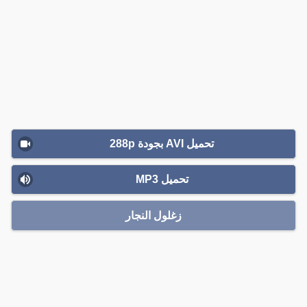
تحميل AVI بجودة 288p
تحميل MP3
زغلول النجار