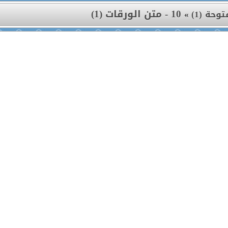
10 - متن الورقات (1)
وحة (1)
»