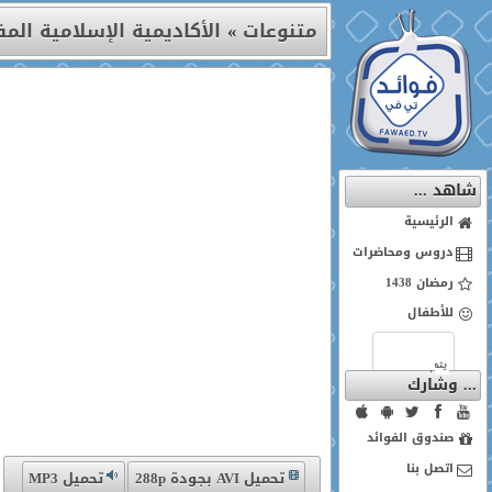
متنوعات
»
الأكاديمية الإسلامية المفت
شاهد ...
الرئيسية
دروس ومحاضرات
رمضان 1438
للأطفال
... وشارك
صندوق الفوائد
اتصل بنا
تحميل AVI بجودة 288p
تحميل MP3