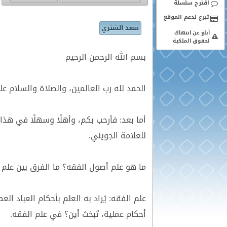
اقترح سلسلة
سعد الشثري
أبلغ عن انتهاك
لحقوق الملكية
بسم الله الرحمن الرحيم
الحمد لله رب العالمين، والصلاة والسلام عل
أما بعد: فأرحب بكم، وأهلًا وسهلًا في هذا 
للعلامة الجويني.
ما هو علم أصول الفقه؟ ما الفرق بين علم
علم الفقه: يُراد به العلم بأحكام العباد ا
أحكام عملية، تُبحَث أين؟ في علم الفقه.