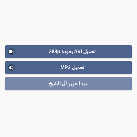
تحميل AVI بجودة 288p
تحميل MP3
عبد العزيز آل الشيخ