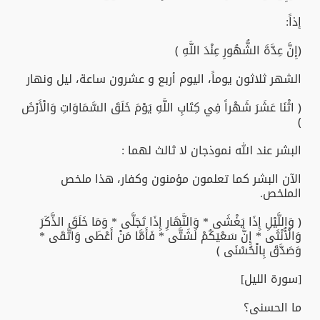
إذاً:
﴿إِنَّ عِدَّةَ الشُّهُورِ عِنْدَ اللَّهِ ﴾
الشهر ثلاثون يوماً، اليوم أربع و عشرون ساعة، ليل ونهار
﴿ اثْنَا عَشَرَ شَهْراً فِي كِتَابِ اللَّهِ يَوْمَ خَلَقَ السَّمَاوَاتِ وَالْأَرْضَ
﴾
البشر عند الله نموذجان لا ثالث لهما :
الآن البشر كما تعلمون مؤمنون وكفار، هذا ملخص
الملخص.
﴿ وَاللَّيْلِ إِذَا يَغْشَى * وَالنَّهَارِ إِذَا تَجَلَّى * وَمَا خَلَقَ الذَّكَرَ
وَالْأُنْثَى * إِنَّ سَعْيَكُمْ لَشَتَّى * فَأَمَّا مَنْ أَعْطَى وَاتَّقَى *
وَصَدَّقَ بِالْحُسْنَى ﴾
[سورة الليل]
ما الحسنى؟