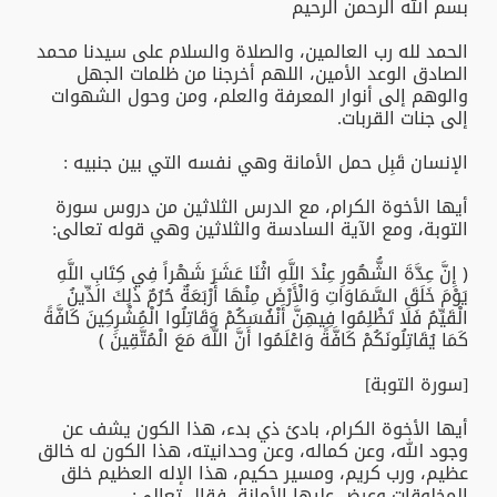
بسم الله الرحمن الرحيم
الحمد لله رب العالمين، والصلاة والسلام على سيدنا محمد
الصادق الوعد الأمين، اللهم أخرجنا من ظلمات الجهل
والوهم إلى أنوار المعرفة والعلم، ومن وحول الشهوات
إلى جنات القربات.
الإنسان قَبِل حمل الأمانة وهي نفسه التي بين جنبيه :
أيها الأخوة الكرام، مع الدرس الثلاثين من دروس سورة
التوبة، ومع الآية السادسة والثلاثين وهي قوله تعالى:
﴿ إِنَّ عِدَّةَ الشُّهُورِ عِنْدَ اللَّهِ اثْنَا عَشَرَ شَهْراً فِي كِتَابِ اللَّهِ
يَوْمَ خَلَقَ السَّمَاوَاتِ وَالْأَرْضَ مِنْهَا أَرْبَعَةٌ حُرُمٌ ذَلِكَ الدِّينُ
الْقَيِّمُ فَلَا تَظْلِمُوا فِيهِنَّ أَنْفُسَكُمْ وَقَاتِلُوا الْمُشْرِكِينَ كَافَّةً
كَمَا يُقَاتِلُونَكُمْ كَافَّةً وَاعْلَمُوا أَنَّ اللَّهَ مَعَ الْمُتَّقِينَ ﴾
[سورة التوبة]
أيها الأخوة الكرام، بادئ ذي بدء، هذا الكون يشف عن
وجود الله، وعن كماله، وعن وحدانيته، هذا الكون له خالق
عظيم، ورب كريم، ومسير حكيم، هذا الإله العظيم خلق
المخلوقات وعرض عليها الأمانة، فقال تعالى: