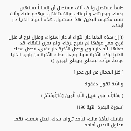
طبعاً مستحيل وألف ألف مستحيل أن إنساناً يستهين
بدمك، وبحريتك، وبثروتك، وبالاستقلال، ويهجم عليك وأنت
تقف مكتوف اليدين، هذا مستحيل، هذه الحياة الدنيا دار
ابتلاء.
(( إن هذه الدنيا دار التواء لا دار استواء، ومنزل ترح لا منزل
فرح، فمن عرفها لم يفرح لرخاء، ولم يحزن لشقاء، قد
جعلها الله دار بلوى وجعل الآخرة دار عقبى، فجعل عطاء
الدنيا لبلاء الآخرة سبباً، وجعل عطاء الآخرة من بلوى الدنيا
عوضاً، فيأخذ ليعطي ويبتلي ليجزي ))
[ كنز العمال عن ابن عمر ]
والآية تقول دققوا:
﴿ وَقَاتِلُوا فِي سَبِيلِ اللَّهِ الَّذِينَ يُقَاتِلُونَكُمْ ﴾
[سورة البقرة الآية:190]
يقاتلك ليأخذ مالك، ليأخذ ثروات بلدك، ليذل شعبك، تقف
مذلول اليدين أمامه.