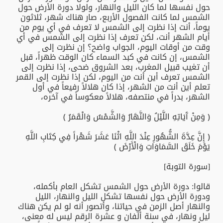
حول نفسها لما كان الليل والنهار، ولولا دورة الأرض حول
الشمس لما كانت الفصول الأربع، صار هناك شهر، ثلاثون
يوماً، أنت إذا نظرت إلى الشمس لا تعرف في أي يوم من
أيام الشهر أنت، لكن تعرف إذا نظرت إلى الشمس في أي
وقت من أوقات اليوم، الجواب واضح؟ إن نظرت إلى
الشمس، إن كانت في كبد السماء كان الوقت ظهراً، قبل
أن تغيب قبيل المغرب، بعد الشروق ضحى، إذا نظرت إلى
الشمس تعرف أين أنت من اليوم، لكن إذا نظرت إلى القمر
تعلم أين أنت من الشهر، إذا كان هلالاً رفيعاً في أول
الشهر، بدراً في منتصفه، هلالاً معكوساً في آخره،
﴿ وَمِنْ آَيَاتِهِ اللَّيْلُ وَالنَّهَارُ وَالشَّمْسُ وَالْقَمَرُ ﴾
﴿ إِنَّ عِدَّةَ الشُّهُورِ عِنْدَ اللَّهِ اثْنَا عَشَرَ شَهْراً فِي كِتَابِ اللَّهِ
يَوْمَ خَلَقَ السَّمَاوَاتِ وَالْأَرْضَ ﴾
[سورة التوبة]
قالوا: دورة الأرض حول الشمس تشكل العام بأكمله،
ودورة الأرض حول نفسها تشكل الليل والنهار، الليل
والنهار أصل الزمن في حياتنا، وأتصور أنه لو لم يكن هناك
ليل ونهار، في سنة ألفان و عشرة الرقم ليس له معنى،