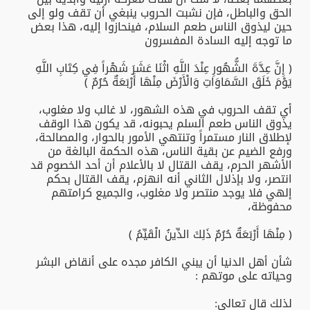
الحق والباطل، فإن نشبت الحروب ينبغي أن تقف ولو إلى
حين ليذوق الناس طعم السلام، فينحازوا إليه، هذا بعض
ما توجه إليه السادة المفسرون
﴿ إِنَّ عِدَّةَ الشُّهُورِ عِنْدَ اللَّهِ اثْنَا عَشَرَ شَهْراً فِي كِتَابِ اللَّهِ
يَوْمَ خَلَقَ السَّمَاوَاتِ وَالْأَرْضَ مِنْهَا أَرْبَعَةٌ حُرُمٌ ﴾
أي تقف الحروب في هذه الشهور، لا غالب ولا مغلوب،
يذوق الناس طعم السلم يحبونه، قد يكون هذا الوقف
لإطلاق النار مستمراً وتنتهي الأمور بالحوار، والمصالحة،
ورفع الضيم عن بقية الناس، هذه الحكمة البالغة من
الأشهر الحرم، يقف القتال لا بالأعلام أن أحد الخصوم قد
انتصر، ولا بإذلال الثاني أنه انهزم، يقف القتال بحكم
إلهي فلا يوجد منتصر ولا مغلوب، والجميع كرامتهم
محفوظة،
﴿ مِنْهَا أَرْبَعَةٌ حُرُمٌ ذَلِكَ الدِّينُ الْقَيِّمُ ﴾
شأن أهل الدنيا أن يبني الكافر مجده على أنقاض البشر
وحياته على موتهم :
لذلك قال تعالى: