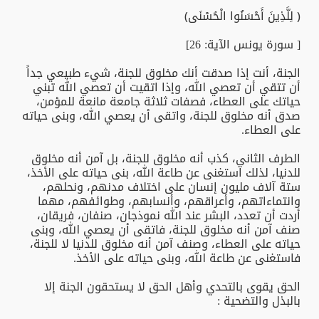
﴿ لِلَّذِينَ أَحْسَنُوا الْحُسْنَى﴾
[ سورة يونس الآية: 26]
الجنة، أنت إذا صدقت أنك مخلوق للجنة، شيء طبيعي جداً
أن تتقي أن تعصي الله، وإذا اتقيت أن تعصي الله تبني
حياتك على العطاء، فصفات ثلاثة جامعة مانعة للمؤمن،
صدق أنه مخلوق للجنة، واتقى أن يعصي الله، وبنى حياته
على العطاء.
الطرف الثاني، كذب أنه مخلوق للجنة، بل آمن أنه مخلوق
للدنيا، لذلك استغنى عن طاعة الله، بنى حياته على الأخذ،
ستة آلاف مليون إنسان على اختلاف مدنهم، ونحلهم،
وانتماءاتهم، وأعراقهم، وأنسابهم، وطوائفهم، مهما
أردت أن تعدد، البشر عند الله نموذجان، صنفان، فريقان،
صنف آمن أنه مخلوق للجنة، فاتقى أن يعصي الله، وبنى
حياته على العطاء، وصنف آمن أنه مخلوق للدنيا لا للجنة،
فاستغنى عن طاعة الله، وبنى حياته على الأخذ.
الحق يقوى بالتحدي وأهل الحق لا يستحقون الجنة إلا
بالبذل والتضحية :