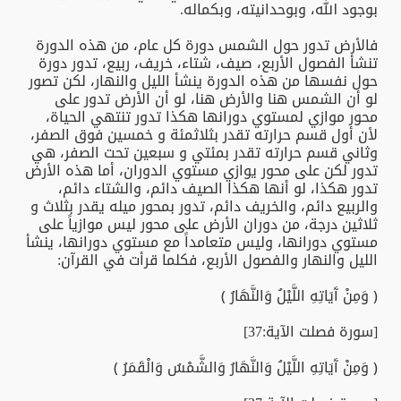
بوجود الله، وبوحدانيته، وبكماله.
فالأرض تدور حول الشمس دورة كل عام، من هذه الدورة
تنشأ الفصول الأربع، صيف، شتاء، خريف، ربيع، تدور دورة
حول نفسها من هذه الدورة ينشأ الليل والنهار، لكن تصور
لو أن الشمس هنا والأرض هنا، لو أن الأرض تدور على
محور موازي لمستوي دورانها هكذا تدور تنتهي الحياة،
لأن أول قسم حرارته تقدر بثلاثمئة و خمسين فوق الصفر،
وثاني قسم حرارته تقدر بمئتي و سبعين تحت الصفر، هي
تدور لكن على محور يوازي مستوي الدوران، أما هذه الأرض
تدور هكذا، لو أنها هكذا الصيف دائم، والشتاء دائم،
والربيع دائم، والخريف دائم، تدور بمحور ميله يقدر بثلاث و
ثلاثين درجة، من دوران الأرض على محور ليس موازياً على
مستوي دورانها، وليس متعامداً مع مستوي دورانها، ينشأ
الليل والنهار والفصول الأربع، فكلما قرأت في القرآن:
﴿ وَمِنْ آَيَاتِهِ اللَّيْلُ وَالنَّهَارُ ﴾
[سورة فصلت الآية:37]
﴿ وَمِنْ آَيَاتِهِ اللَّيْلُ وَالنَّهَارُ وَالشَّمْسُ وَالْقَمَرُ ﴾