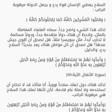
السلاح يعطي الإنسان قوة ردع و يجعل الدولة مرهوبة
الجانب :
﴿ وَقَاتِلُوا الْمُشْرِكِينَ كَافَّةً كَمَا يُقَاتِلُونَكُمْ كَافَّةً ﴾
لذلك هذا الشيء واضح جداً، سماه العلماء المعاملة
بالمثل، ولاحظ أن هناك دولاً متقدمة جداً، ودولاً مسالمة
لا تحارب أبداً، مثل سويسرا مثلاً، هل تصدق أن أقوى جيش
عندها؟ هل تصدق أن كل مواطن هناك يعد جندياً؟ السلاح
ردع، والدليل:
﴿ وَأَعِدُّوا لَهُمْ مَا اسْتَطَعْتُمْ مِنْ قُوَّةٍ وَمِنْ رِبَاطِ الْخَيْلِ
تُرْهِبُونَ بِهِ عَدُوَّ اللَّهِ وَعَدُوَّكُمْ ﴾
[سورة الأنفال الآية:60]
لذلك هناك دول تملك سلاحاً نووياً، أنا متأكد قد لا تحتاج أن
تستخدمه ولا لمئة عام قادمة، لكن لأنها تملك هذا السلاح
هي مرهوبة الجانب،
﴿وَأَعِدُّوا لَهُمْ مَا اسْتَطَعْتُمْ مِنْ قُوَّةٍ وَمِنْ رِبَاطِ الْخَيْلِ تُرْهِبُونَ
بِهِ عَدُوَّ اللَّهِ وَعَدُوَّكُمْ ﴾