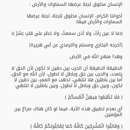
الإنسان مخلوق لجنة عرضها السماوات والأرض :
أخواننا الكرام، الإنسان مخلوق للجنة، لجنة عرضها
السماوات والأرض فيها:
((ما لا عين رأتْ، ولا أذن سمعتْ، ولا خطَر على قلبِ بَشَرْ ))
[أخرجه البخاري ومسلم والترمذي عن أبي هريرة]
وهذا منهج الله في الأرض.
الحقيقة الدقيقة أن الحرب بين حقين لا تكون لأن الحق لا
يتعدد، والحرب بين حق وباطل لا تطول، لأن الله مع الحق،
أما بين باطلين فلا تنتهي، تذهب مع العمر، بين حقين لا
تكون، وبين حق وباطل لا تطول، وبين باطلين لا تنتهي.
﴿ فَلَا تَظْلِمُوا فِيهِنَّ أَنْفُسَكُمْ ﴾
أي بعدم تطبيق هذه الآية، فيما لو كان هناك صراعٌ بين
المؤمنين.
﴿ وَقَاتِلُوا الْمُشْرِكِينَ كَافَّةً كَمَا يُقَاتِلُونَكُمْ كَافَّةً ﴾