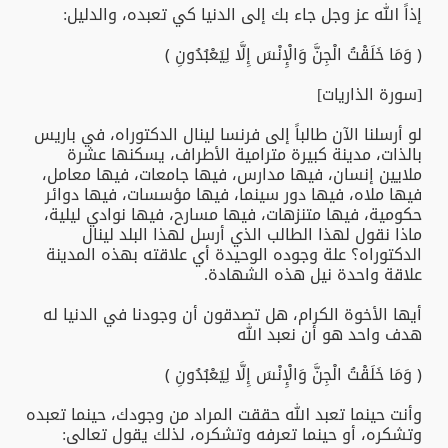
إذاً الله عز وجل جاء بك إلى الدنيا كي تعبده، والدليل:
﴿ وَمَا خَلَقْتُ الْجِنَّ وَالْإِنْسَ إِلَّا لِيَعْبُدُونِ ﴾
[سورة الذاريات]
لو أرسلنا الآن طالباً إلى فرنسا لينال الدكتوراه، في باريس
بالذات، مدينة كبيرة مترامية الأطراف، يسكنها عشرة
ملايين إنسان، فيها مدارس، فيها جامعات، فيها معامل،
فيها ملاه، فيها دور سينما، فيها مؤسسات، فيها دوائر
حكومية، فيها متنزهات، فيها مسارح، فيها نوادي ليلية،
ماذا نقول لهذا الطالب الذي أرسل لهذا البلد لينال
الدكتوراه؟ علة وجوده الوحيدة أي علاقته بهذه المدينة
علاقة واحدة نيل هذه الشهادة.
أيها الأخوة الكرام، هل تصدقون أن وجودنا في الدنيا له
هدف واحد هو أن نعبد الله
﴿ وَمَا خَلَقْتُ الْجِنَّ وَالْإِنْسَ إِلَّا لِيَعْبُدُونِ ﴾
وأنت حينما تعبد الله حققت المراد من وجودك، حينما تعبده
وتشكره، أو حينما تعرفه وتشكره، لذلك يقول تعالى: