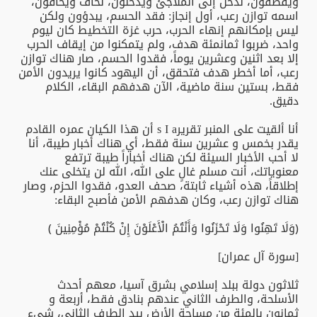
ويقصفون، ندخل إلى الملاجئ ويدخلون، نخاف ويخافون،
اسمه توازن رعب، أول إنجاز: فقد الحسم، يبدؤون ولكن
ليس بإمكانهم إنهاء الحرب، حرب غزة التخطيط كان ليوم
واحد، ضربوا ثمانمئة هدف، ولم يتمكنوا من إيقاف الحرب
إلا بعد اثنين وعشرين يوماً، فقدوا الحسم، صار هناك توازن
رعب، أما أخطر هدف فتحقق، أن اليهود كانوا يريدون الأمن
فقط، بستين سنة ماضية، الآن هدفهم البقاء، الكلام
دقيق.
أنا ألقيت على المنبر تقريرs I a أن هذا الكيان عمره القادم
يقدر بخمس و عشرين سنة فقط، أي هناك أخبار طيبة، أنا
لا أحب الأخبار السيئة لكن هناك أخباراً طيبة ترتفع
معنوياتك، أنت مسلم غالٍ على الله، الله لن يتخلى عنك
إطلاقاً، هذه أشياء ثابتة، صحف العدو، فقدوا الحزم، وصار
هناك توازن رعب، وكان هدفهم الأمن فأصبح البقاء:
﴿وَلَا تَهِنُوا وَلَا تَحْزَنُوا وَأَنْتُمُ الْأَعْلَوْنَ إِنْ كُنْتُمْ مُؤْمِنِينَ ﴾
[سورة آل عمران]
ثلاثون دولة ببلد إسلامي بشرق آسيا، معهم أحدث
الأسلحة، والطرف الثاني عندهم بنادق فقط، أربعة و
ثمانون بالمئة من مساحة الأرض بيد الطرف الثاني، شيء