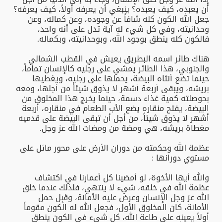
أن يعبده، كيف يعبده؟ ينبغي أن يعرفه أولاً، كيف يعرفه؟
جعل الله الكون كله شافاً عن وجوده، وعن كماله، وعن
وحدانيته، وفي كل شيء له آية تدل على أنه واحد،
فالكون كله ينطق بوجود الله، وبوحدانيته، وبكماله.
هناك طائر اسمه البطريق يعيش في القطب الشمالي
والجنوبي، هذا الطائر يمشي على رجليه كالإنسان تماماً،
حينما تضع أنثاه البيضة، يحملها على رجليه، ويغطيها
بريشه، ويبقى أربعة أشهر لا يذوق شيئاً من أجلها، ومعه
بحوصلته كمية غذاء دسمة، حينما يخرج هذا المخلوق من
البيضة، يفتح منقاره يضع الأب الطعام في منقاره، أربعة
أشهر لا يذوق شيئاً، من أجل أن تبقى البيضة على قدميه
مغطاة بريشه، هي ومضة من ومضات الله عز وجل.
عظمة الله وحكمته من دوران الأرض على محور مائل على
مستوي دورانها :
والله أيها الأخوة، لو أمضينا كل أعمارنا في اكتشاف
عظمة الله في خلقه، شيء لا ينتهي، فلذلك عندما خلق
الله عز وجل الإنسان وعرض عليه الأمانة، وقَبِل حمل
الأمانة، كان المخلوق الأول، فجعل الله له الكون مقوماً
أولاً يعينه على طاعة الله، كل شيء في الكون ينطق