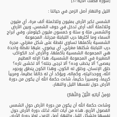
[سورة فصلت الآية:37]
الليل والنهار أصل الزمن في حياتنا :
الشمس تكبر الأرض بمليون وثلاثمئة ألف مرة، أي مليون
وثلاثمئة ألف أرض تدخل في جوف الشمس، وبين الأرض
والشمس مئة و ستة و خمسون مليون كيلومتر، وفي أبراج
السماء وما أكثرها درب التبابنة مجرتنا، المجموعة
الشمسية بأكملها تساوي نقطة على شكل مغزلي، مجرة
درب التبابنة شكلها مغزلي، أي بيضوي، عليها نقطة واحدة
هي المجموعة الشمسية بأكملها، والأرض أحد الكواكب
الصغيرة في المجموعة الشمسية، هذا الإله العظيم
يعصى؟ ألا يخطب وده؟ ألا ترجى جنته؟ ألا تخشى ناره؟
خلق الإنسان، وخلق له الكون، وهذا الكون ينطق بوجود
الله، ووحدانيته، وكماله، ويؤكد أن له خالقاً عظيماً، ومربياً
كريماً، ومسيراً حكيماً، شاءت حكمة الله أن يكون من دورة
الأرض حول نفسها الليل والنهار،
﴿وَمِنْ آَيَاتِهِ اللَّيْلُ وَالنَّهَارُ﴾
وشاءت حكمة الله أن يكون من دورة الأرض حول الشمس
الفصول الأربع، هذه من آيات الله، لذلك دورة الأرض حول
نفسها وتشكل الليل والنهار أصل الزمن، لولا دورة الأرض