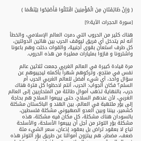
﴿ وَإِنْ طَائِفَتَانِ مِنَ الْمُؤْمِنِينَ اقْتَتَلُوا فَأَصْلِحُوا بَيْنَهُمَا ﴾
[سورة الحجرات الآية:9]
هناك كثير من الحروب التي دمرت العالم الإسلامي، والخطأ
أنه لم يتدخل أي فريق ليوقف الحرب بين هاتين الدولتين،
كل طرف استعان بقوى أجنبية، والقوات دخلت وهم باعونا
واشترونا و فازوا بمليارات ممليرة من هذه الحروب.
مرة قيادة كبيرة في العالم الغربي جمعت ثلاثين عالم
نفس في منتجع، وتركوهم شهراً بأكمله ليجيبوهم عن
سؤال واحد، أي شيء أفضل للعالم الغربي الحرب أم
السلم؟ فكان الجواب: الحرب، أنتم لاحظوا كل فترة هناك
حرب، بالنهاية تذهب أموال طائلة من المتحاربين إلى العالم
الغربي، لأن عندهم السلاح، حتى يبيعوا السلاح هم بحاجة
إلى بؤر ملتهبة في العالم، بين الهند و الباكستان مشكلة
كشمير، بيننا وبين العدو الصهيوني مشكلة فلسطين،
بالسودان هناك مشكلة، كل مكان فيه مشكلة، هذه
مشكلة بؤر التوتر من أجل أن يبيعوا الأسلحة، والأسلحة
تباع لا بعقود تراض بل بعقود إذعان، سعر الشيء مئة
ضعف، مضطر، هم يبتزون أموالنا عن طريق بؤر التوتر هذه