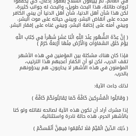
في العالم، ثم يبيعون السلاح بعقود إذعان، كي يحققوا
ثروات طائلة، هذا البحث طويل، والبحث له جوانب كثيرة،
لكن هذا شأن أهل الدنيا، شأن أهل الدنيا أن يبني الكافر
مجده على أنقاض البشر، ويبني حياته على موت البشر،
ويبني أمنه على إخافة البشر، ويبني غناه على إفقار البشر.
﴿ إِنَّ عِدَّةَ الشُّهُورِ عِنْدَ اللَّهِ اثْنَا عَشَرَ شَهْراً فِي كِتَابِ اللَّهِ
يَوْمَ خَلَقَ السَّمَاوَاتِ وَالْأَرْضَ مِنْهَا أَرْبَعَةٌ حُرُمٌ ﴾
فإذا كان هناك مشكلة بين المؤمنين في هذه الأشهر
تقف الحرب، لكن لو أن الكفار أعجبهم هذا الترتيب،
المؤمنون في هذه الأشهر لا يحاربون، هم يبدؤونهم
بالحرب.
لذلك جاءت الآية:
﴿ وَقَاتِلُوا الْمُشْرِكِينَ كَافَّةً كَمَا يُقَاتِلُونَكُمْ كَافَّةً ﴾
إذا مشرك أراد أن تكون هذه الآية لصالحه نقاتله ولو كنا
بالأشهر الحرم، هذه حالة نادرة واستثنائية،
﴿ ذَلِكَ الدِّينُ الْقَيِّمُ فَلَا تَظْلِمُوا فِيهِنَّ أَنْفُسَكُمْ ﴾