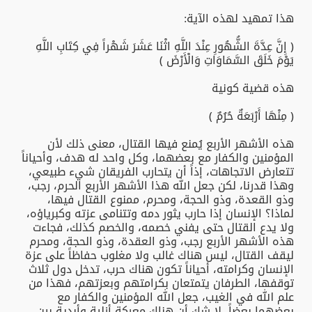
هذا تمهيد لهذه الآية:
﴿ إِنَّ عِدَّةَ الشُّهُورِ عِنْدَ اللَّهِ اثْنَا عَشَرَ شَهْراً فِي كِتَابِ اللَّهِ
يَوْمَ خَلَقَ السَّمَاوَاتِ وَالْأَرْضَ ﴾
هذه قضية كونية
﴿ مِنْهَا أَرْبَعَةٌ حُرُمٌ ﴾
هذه الأشهر الأربع يُمنع فيها القتال، معنى ذلك لأن
المؤمنين والكفار مع بعضهما، وكل واحد له هدف، وأحياناً
تتعارض الاتجاهات، إذاً أن يتحارب الفريقان شيء طبيعي،
وهذا قدرنا، لكن جعل الله هذا الأشهر الأربع الحرم، رجب،
وذو القعدة، وذو الحجة، ومحرم، ممنوع القتال فيها،
لماذا؟ الإنسان إذا حارب يثور دمه وتتنامى عزته وكبرياؤه،
ولا يدع القتال حتى يفني خصمه، والخصم كذلك، فجاءت
هذه الأشهر الأربع رجب، وذو العقدة، وذو الحجة، ومحرم
ليقف القتال، ليس هناك غالب ولا مغلوب حفاظاً على عزة
الإنسان وكرامته، أحياناً تكون هناك حرب، تدخل دول ثلاث
توقفها، الطرفان يتمتعان بكرامتهم وبعزتهم، فهذا من
علم الله في الغيب، جعل الله المؤمنين والكفار مع
بعضهما بعضاً، لا شك أن هناك معركة أزلية وأبدية بين