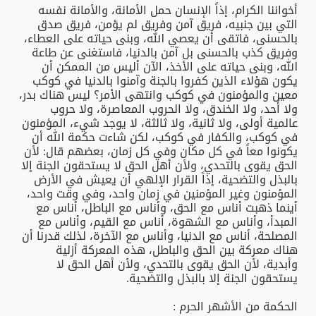
أخواننا الكرام، إذاً الإنسان حمل الأمانة، والأمانة نفسه
التي بين جنبيه، فريق آمن وفريق لم يؤمن، فريق صدق
بالحسنى، فاتقى أن يعصي الله، وبنى حياته على العطاء،
وفريق كذب بالحسنى بل آمن بالدنيا، فاستغنى عن طاعة
الله، وبنى حياته على الأخذ، الآن أليس من الممكن أن
يكون هؤلاء الذين كفروا بالجنة وآمنوا بالدنيا في كوكب
معين والمؤمنون في كوكب وانتهى الأمر؟ ليس هناك بدر،
ولا أُحد، ولا الخندق، ولا الحروب المعاصرة، ولا حروب
عالمية أولى، ولا ثانية، ولا ثالثة، لا يوجد شيء، المؤمنون
في كوكب، والكفار في كوكب، لكن شاءت حكمة الله أن
يكونوا معاً في كل مكان وفي كل زمان، بعضهم قال: لأن
الحق يقوى بالتحدي، ولأن أهل الحق لا يستحقون الجنة إلا
بالبذل والتضحية، إذاً القرار الإلهي أن يعيش في الأرض
المؤمنون وغير المؤمنين في زمان واحد، وفي وقت واحد،
أينما ذهبت أناس مع الحق، وأناس مع الباطل، أناس مع
المبدأ، وأناس مع الشهوة، أناس مع القيم، وأناس مع
المصلحة، أناس مع الدنيا، وأناس مع الآخرة، لذلك قدرنا أن
هناك معركة بين الحق والباطل، هذه المعركة أزلية
وأبدية، لأن الحق يقوى بالتحدي، ولأن أهل الحق لا
يستحقون الجنة إلا بالبذل والتضحية.
الحكمة من الأشهر الحرم :