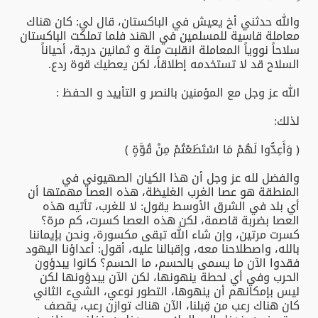
والله حدثني أخ يعيش في الباكستان، قال لي: كان هناك
معاملة قاسية للمسلمين في الهند فلما تملكت الباكستان
سلاحاً نووياً المعاملة انقلبت مئة و ثمانين درجة، أحياناً
السلاح قد لا تستخدمه إطلاقاً، لكن يعطيك قوة ردع.
الله عز وجل مع المؤمنين بالنصر و التأييد و الحفظ :
لذلك:
﴿ وَأَعِدُّوا لَهُمْ مَا اسْتَطَعْتُمْ مِنْ قُوَّةٍ ﴾
والفضل لله عز وجل أن هذا الكيان الصهيوني في
المنطقة هو عصا الغرب الغليظة، هذه العصا مهمتها أن
أي بلد في الشرق الأوسط يقول: لا للغرب، تأتيه هذه
العصا بضربة قاصمة، لكن هذه العصا كسرت، كم مرة؟
كسرت مرتين، وإن شاء الله تبقى مكسورة، ونحن بإيماننا
بالله، واصطلاحنا معه، وإقبالنا عليه، أقول: أعداؤنا اليهود
فقدوا الآن ما يسمى بالحسم، ما الحسم؟ كانوا يبدؤون
الحرب وفي أي لحطة ينهونها، لكن الآن يبدؤونها لكن
ليس بإمكانهم أن ينهوها، التطور نوعي، الشيء الثاني
كان هناك رعب من قِبلنا، الآن هناك توازن رعب، يقصف