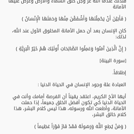
فلذلك عندما الله عز وجل خلق السماء والأرض وعرض عليها
الأمانة
﴿ فَأَبَيْنَ أَنْ يَحْمِلْنَهَا وَأَشْفَقْنَ مِنْهَا وَحَمَلَهَا الْإِنْسَانُ ﴾
كان الإنسان بعد أن حمل الأمانة المخلوق الأول عند الله،
لذلك:
﴿ إِنَّ الَّذِينَ آَمَنُوا وَعَمِلُوا الصَّالِحَاتِ أُولَئِكَ هُمْ خَيْرُ الْبَرِيَّةِ ﴾
[سورة البينة]
إطلاقاً.
العبادة علة وجود الإنسان في الحياة الدنيا :
أيها الأخ الكريم، اعتقد يقيناً أن الفرصة أمامك وأنت في
الحياة الدنيا كي تكون أفضل الخلق جميعاً، إذا حملت
الأمانة، وأطعت الله ورسوله، هذا ليس كلام البشر، هذا
كلام خالق البشر،
﴿ وَمَنْ يُطِعِ اللَّهَ وَرَسُولَهُ فَقَدْ فَازَ فَوْزاً عَظِيماً ﴾