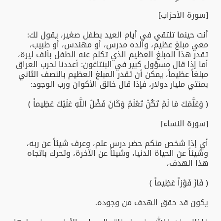
[سورة الأحزاب]
أنت حينما تلتقي في أيام العيد بطفل صغير، يقول لك:
معي مبلغ عظيم، والده مدرس، أو مهندس، أو طبيب،
تقدر هذا المبلغ العظيم الذي تكلم عنه الطفل بألف ليرة،
أما إذا قال مسؤول كبير في البنتاغون: أعددنا لحرب العراق
مبلغاً عظيماً، يمكن أن تقدر المبلغ العظيم بالنصف الثاني
بمئتي مليار دولار، فإذا قال خالق الأكوان ورب الوجود:
﴿ وَعَلَّمَكَ مَا لَمْ تَكُنْ تَعْلَمُ وَكَانَ فَضْلُ اللَّهِ عَلَيْكَ عَظِيماً ﴾
[سورة النساء]
أي إذا شخص منكم حضر درس علم، وعرف شيئاً عن ربه،
وشيئاً عن الحياة الدنيا، وشيئاً عن الآخرة، وتحرك باتجاه
هذا الهدف،
﴿ فَازَ فَوْزاً عَظِيماً ﴾
يكون قد حقق الهدف من وجوده.