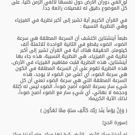
لو ألغي دوران الأرض حول نفسها لألغي الزمن كلياً، على
كلٍّ الموضوع دقيق له تفصيلات رائعة جداً.
في القرآن الكريم آية تشير إلى أكبر نظرية في الفيزياء
وهي النظرية النسبية :
طبعاً أينشتاين اكتشف أن السرعة المطلقة هي سرعة
الضوء، الضوء يقطع في الثانية الواحدة ثلاثمئة ألف
كيلومتر، الحقيقة هناك آية في القرآن تشير إلى أكبر
نظرية في الفيزياء، هي النظرية النسبية، هذه جاء بها
أينشتاين، هذه النظرية قلبت مفاهيم الفيزياء في الأرض،
هذه النظرية تقوم على أن السرعة المطلقة في الكون
هي سرعة الضوء، أي أعلى من الضوء لا يوجد، هذه
السرعة المطلقة التي هي سرعة الضوء تعني أن كل
شيءٍ سار بسرعة الضوء أصبح ضوءاً، الضوء ليس له كتلة
وحجمه لا نهائي، أي شيءٍ سار مع الضوء أصبح ضوءاً،
لذلك الآية الكريمة:
﴿ وَإِنَّ يَوْماً عِنْدَ رَبِّكَ كَأَلْفِ سَنَةٍ مِمَّا تَعُدُّونَ ﴾
[سورة الحج]
لو أخذنا مركز الأرض، الأرض كرة لها مركز، ولو أخذنا مركز