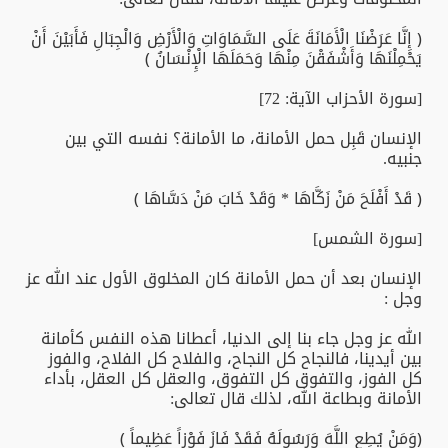
﴿ إِنَّا عَرَضْنَا الْأَمَانَةَ عَلَى السَّمَاوَاتِ وَالْأَرْضِ وَالْجِبَالِ فَأَبَيْنَ أَنْ
يَحْمِلْنَهَا وَأَشْفَقْنَ مِنْهَا وَحَمَلَهَا الْإِنْسَانُ ﴾
[سورة الأحزاب الآية: 72]
الإنسان قَبِل حمل الأمانة، ما الأمانة؟ نفسه التي بين
جنبيه.
﴿ قَدْ أَفْلَحَ مَنْ زَكَّاهَا * وَقَدْ خَابَ مَنْ دَسَّاهَا ﴾
[سورة الشمس]
الإنسان بعد أن حمل الأمانة كان المخلوق الأول عند الله عز
وجل :
الله عز وجل جاء بنا إلى الدنيا، أعطانا هذه النفس كأمانة
بين أيدينا، فالنجاح كل النجاح، والفلاح كل الفلاح، والفوز
كل الفوز، والتفوق كل التفوق، والعقل كل العقل، بأداء
الأمانة وبطاعة الله، لذلك قال تعالى:
﴿وَمَنْ يُطِعِ اللَّهَ وَرَسُولَهُ فَقَدْ فَازَ فَوْزاً عَظِيماً ﴾