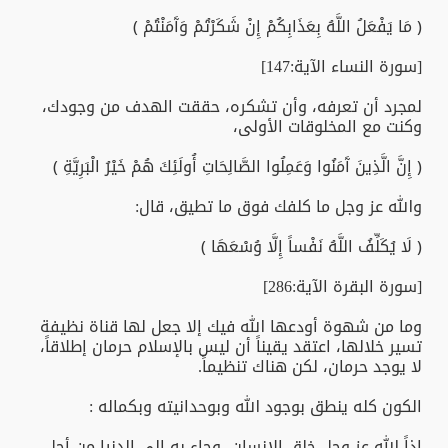
﴿ مَا يَفْعَلُ اللَّهُ بِعَذَابِكُمْ إِنْ شَكَرْتُمْ وَآَمَنْتُمْ ﴾
[سورة النساء الآية:147]
لمجرد أن تعرفه، وأن تشكره، حققت الهدف من وجودك،
وكنت مع المخلوقات الأولى،
﴿ إِنَّ الَّذِينَ آَمَنُوا وَعَمِلُوا الصَّالِحَاتِ أُولَئِكَ هُمْ خَيْرُ الْبَرِيَّةِ ﴾
والله عز وجل ما كلفك فوق ما تطيق، قال:
﴿ لَا يُكَلِّفُ اللَّهُ نَفْساً إِلَّا وُسْعَهَا ﴾
[سورة البقرة الآية:286]
وما من شهوة أودعها الله فيك إلا جعل لها قناة نظيفة
تسير خلالها، اعتقد يقيناً أن ليس بالإسلام حرمان إطلاقاً،
لا يوجد حرمان، لكن هناك تنظيماً.
الكون كله ينطق بوجود الله وبوحدانيته وبكماله :
إذاً الله عز وجل خلق الإنسان، وجاء به إلى الدنيا من أجل