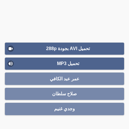
تحميل AVI بجودة 288p
تحميل MP3
عمر عبد الكافي
صلاح سلطان
وجدي غنيم