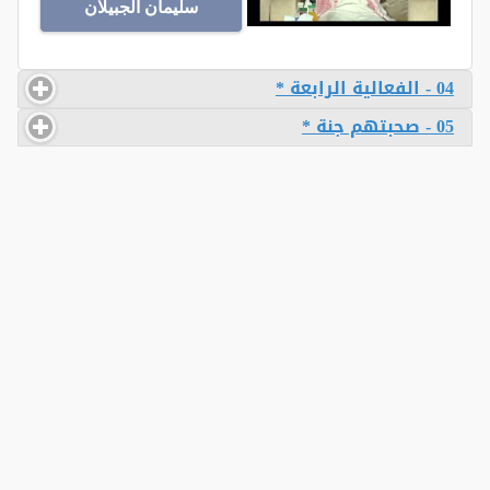
سليمان الجبيلان
04 - الفعالية الرابعة *
05 - صحبتهم جنة *