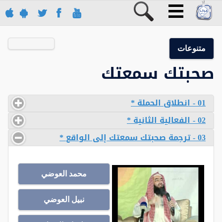
متنوعات
صحبتك سمعتك
01 - انطلاق الحملة *
02 - الفعالية الثانية *
03 - ترجمة صحبتك سمعتك إلى الواقع *
محمد العوضي
نبيل العوضي