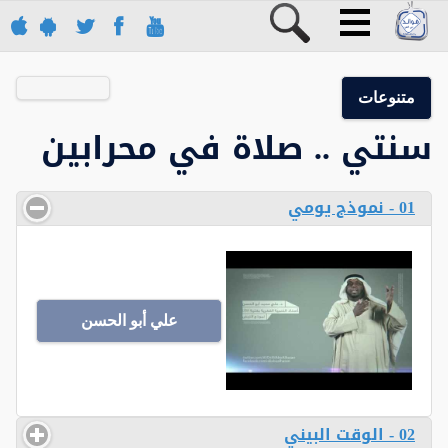
متنوعات
سنتي .. صلاة في محرابين
01 - نموذج يومي
علي أبو الحسن
02 - الوقت البيني