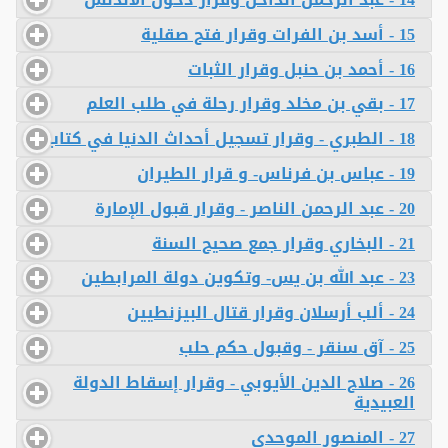
15 - أسد بن الفرات وقرار فتح صقلية
16 - أحمد بن حنبل وقرار الثبات
17 - بقي بن مخلد وقرار رحلة في طلب العلم
18 - الطبري - وقرار تسجيل أحداث الدنيا في كتاب
19 - عباس بن فرناس- و قرار الطيران
20 - عبد الرحمن الناصر - وقرار قبول الإمارة
21 - البخاري وقرار جمع صحيح السنة
23 - عبد الله بن يس- وتكوين دولة المرابطين
24 - ألب أرسلان وقرار قتال البيزنطيين
25 - آق سنقر - وقبول حكم حلب
26 - صلاح الدين الأيوبي - وقرار إسقاط الدولة
العبيدية
27 - المنصور الموحدي