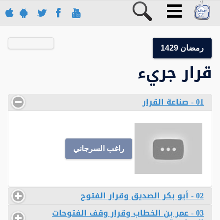
رمضان 1429
قرار جريء
01 - صناعة القرار
راغب السرجاني
02 - أبو بكر الصديق وقرار الفتوح
03 - عمر بن الخطاب وقرار وقف الفتوحات