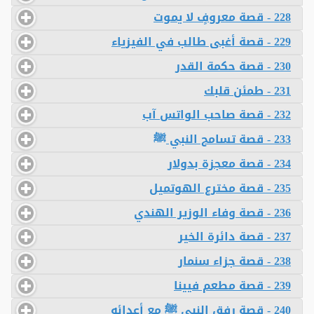
228 - قصة معروفٍ لا يموت
229 - قصة أغبى طالب في الفيزياء
230 - قصة حكمة القدر
231 - طمئن قلبك
232 - قصة صاحب الواتس آب
233 - قصة تسامح النبي ﷺ
234 - قصة معجزة بدولار
235 - قصة مخترع الهوتميل
236 - قصة وفاء الوزير الهندي
237 - قصة دائرة الخير
238 - قصة جزاء سنمار
239 - قصة مطعم فيينا
240 - قصة رفق النبي ﷺ مع أعدائه