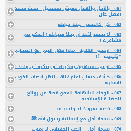
061 - بالأمل والعمل مفيش مستحيل - قصة محمد
أفضل خان
062 - كن كالصقر - جدد حياتك
063 - لا تسمح لأحد أن يملأ فنجانك ( اتحكم في
مشاعرك )
064 - ارحموا الغلابة - ماذا فعل النبي مع الصحابي
"چُليبيب" ؟!
065 - اوعي تستهون بفكرتك أو بفكرة أى واحد !
066 - كشف حساب لعام 2012 - انظر لنصف الكوب
المملوء
067 - الوفاء الشهامة العفو قصة من روائع
الحضارة الإسلامية
068 - قصة عمرو خالد وابنه عمر
069 - بسمة أمل مع إنسانية رسول الله ﷺ
070 - بسمة أمل -- الحب الحقيقى لا يموت