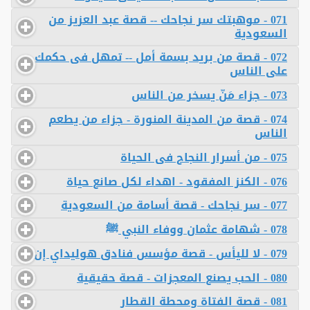
071 - موهبتك سر نجاحك -- قصة عبد العزيز من
السعودية
072 - قصة من بريد بسمة أمل -- تمهل فى حكمك
على الناس
073 - جزاء مَنّ يسخر من الناس
074 - قصة من المدينة المنورة - جزاء من يطعم
الناس
075 - من أسرار النجاح فى الحياة
076 - الكنز المفقود - اهداء لكل صانع حياة
077 - سر نجاحك - قصة أسامة من السعودية
078 - شهامة عثمان ووفاء النبي ﷺ
079 - لا لليأس - قصة مؤسس فنادق هوليداي إن
080 - الحب يصنع المعجزات - قصة حقيقية
081 - قصة الفتاة ومحطة القطار