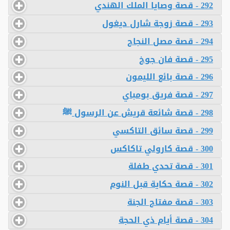
292 - قصة وصايا الملك الهندي
293 - قصة زوجة شارل ديغول
294 - قصة مصل النجاح
295 - قصة فان جوخ
296 - قصة بائع الليمون
297 - قصة فريق بومباي
298 - قصة شائعة قريش عن الرسول ﷺ
299 - قصة سائق التاكسي
300 - قصة كارولي تاكاكس
301 - قصة تحدي طفلة
302 - قصة حكاية قبل النوم
303 - قصة مفتاح الجنة
304 - قصة أيام ذي الحجة