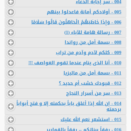
004 - سر إجابة الدعاء
005 - أولادكم أمانة فاعدلوا بينهم
006 - وَإِذَا خَاطَبَهُمُ الْجَاهِلُونَ قَالُوا سَلَامًا
007 - رسالة هامة للآباء (1)
008 - بسمة أمل من رواندا
009 - كلكم لآدم وآدم من تراب
010 - أنا الذى ينام عندما تقوم العواصف !!!
011 - بسمة أمل من ماليزيا
012 - قيودك خشب أم حديد ؟
013 - سر من أسرار النجاح
014 - إن الله إذا أغلق باباً بحكمته إلا و فتح أبواباً
برحمته
015 - استشعر نعم الله عليك
016 - رفقاً ببناتكم -- رفقاً بالقوارير