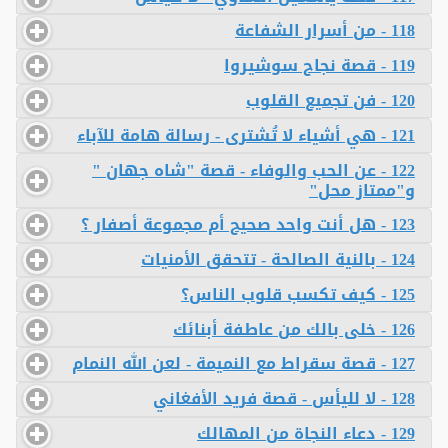
118 - من أسرار الشفاعة
119 - قصة نجاح سوشيروا
120 - فن تجميع القلوب
121 - هي أشياء لا تُشترى - رسالة هامة للآباء
122 - عن الحب والوفاء - قصة "شاه جهان "
و"ممتاز محل"
123 - هل أنت واحد صحيح أم مجموعة أصفار ؟
124 - بالنية الصالحة - تتحقق الأمنيات
125 - كيف تكسب قلوب الناس؟
126 - خلى بالك من عاطفة أبنائك
127 - قصة سقراط مع النميمة - لعن الله النمام
128 - لا لليأس - قصة فريد الأفغاني
129 - دعاء النجاة من المهالك