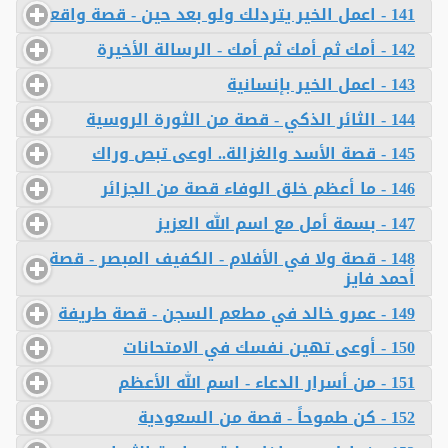
141 - اعمل الخير يتردلك ولو بعد حين - قصة واقعية
142 - أمك ثم أمك ثم أمك - الرسالة الأخيرة
143 - اعمل الخير بإنسانية
144 - الثائر الذكي - قصة من الثورة الروسية
145 - قصة الأسد والغزالة.. اوعى تبص وراك
146 - ما أعظم خلق الوفاء قصة من الجزائر
147 - بسمة أمل مع اسم الله العزيز
148 - قصة ولا في الأفلام - الكفيف المبصر - قصة
أحمد فايز
149 - عمرو خالد في مطعم السجن - قصة طريفة
150 - أوعى تهين نفسك في الامتحانات
151 - من أسرار الدعاء - اسم الله الأعظم
152 - كن طموحاً - قصة من السعودية