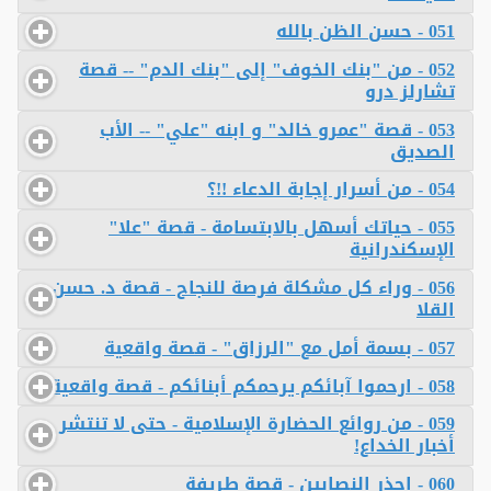
051 - حسن الظن بالله
052 - من "بنك الخوف" إلى "بنك الدم" -- قصة
تشارلز درو
053 - قصة "عمرو خالد" و ابنه "علي" -- الأب
الصديق
054 - من أسرار إجابة الدعاء !!؟
055 - حياتك أسهل بالابتسامة - قصة "علا"
الإسكندرانية
056 - وراء كل مشكلة فرصة للنجاح - قصة د. حسن
القلا
057 - بسمة أمل مع "الرزاق" - قصة واقعية
058 - ارحموا آبائكم يرحمكم أبنائكم - قصة واقعية
059 - من روائع الحضارة الإسلامية - حتى لا تنتشر
أخبار الخداع!
060 - احذر النصابين - قصة طريفة