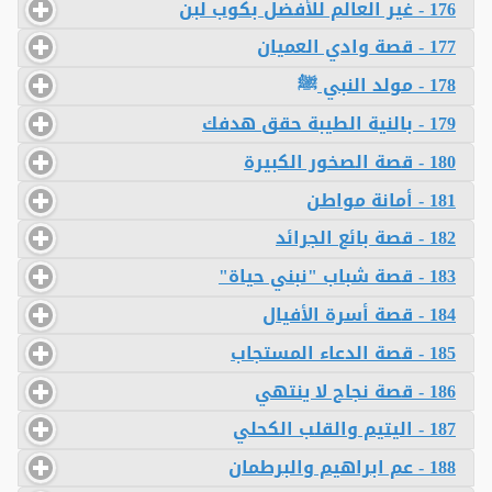
176 - غير العالم للأفضل بكوب لبن
177 - قصة وادي العميان
178 - مولد النبي ﷺ
179 - بالنية الطيبة حقق هدفك
180 - قصة الصخور الكبيرة
181 - أمانة مواطن
182 - قصة بائع الجرائد
183 - قصة شباب "نبني حياة"
184 - قصة أسرة الأفيال
185 - قصة الدعاء المستجاب
186 - قصة نجاح لا ينتهي
187 - اليتيم والقلب الكحلي
188 - عم ابراهيم والبرطمان