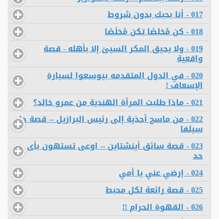
017 - أنا بحبك بدون شروط
018 - كن مُخلِصًا تكن مُخلَصًا
019 - ولا يحيق المكر السيئ إلا بأهله - قصة
واقعية
020 - في الدول المتقدمه بيوسعوا لسيارة
الإسعاف !
021 - ماذا طلبت المرأة الهندية من عمرو خالد؟
022 - من ماسح أحذية إلى رئيس البرازيل -- قصة دا
سيلفا
023 - قصة سائق أينشتاين -- اوعى تستهون بأى
حد
024 - إرضي عني يا أمي
025 - قصة رائعة لكل محبط
026 - القهوة الحرام !!