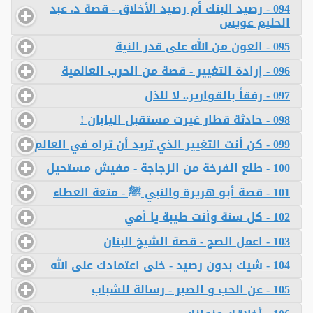
094 - رصيد البنك أم رصيد الأخلاق - قصة د. عبد
الحليم عويس
095 - العون من الله على قدر النية
096 - إرادة التغيير - قصة من الحرب العالمية
097 - رفقاً بالقوارير.. لا للذل
098 - حادثة قطار غيرت مستقبل اليابان !
099 - كن أنت التغيير الذي تريد أن تراه في العالم
100 - طلع الفرخة من الزجاجة - مفيش مستحيل
101 - قصة أبو هريرة والنبي ﷺ - متعة العطاء
102 - كل سنة وأنت طيبة يا أمي
103 - اعمل الصح - قصة الشيخ البنان
104 - شيك بدون رصيد - خلى اعتمادك على الله
105 - عن الحب و الصبر - رسالة للشباب