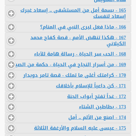
165 - بسمة أمل من المستشفى .. إسعاد غيرك
إسعاد لنفسك
166 - ماذا فعل ليرى النبي في المنام؟
167 - هكذا تنهض الأمم - قصة كفاح محمد
الكيلاني
168 - الحب سر الحياة - رسالة هامة للآباء
169 - من أسرار النجاح في الحياة - حكمة من الصين
170 - كرامتك أغلى ما تملك - قصة تامر دويدار
171 - كن داعياً للإسلام بأخلاقك
172 - غداً تفتح أبواب الجنة
173 - بطاطين الشتاء
174 - اصنع من الألم .. أمل
175 - عيسى عليه السلام والأرغفة الثلاثة