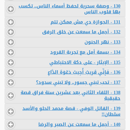
130 - وصفة سحرية لحفظ أسماء الناس.. تكسب
بها قلوب الناس
131 - الجوازة دي مش ممكن تتم
132 - أجمل ما سمعت عن خلق الرفق
133 - نهر الجنون
134 - بسمة أمل مع تجربة القرود
135 - الإيثار - على دكة الاحتياطي
136 - فَإِنِّي قَرِ‌يبٌ أُجِيبُ دَعْوَةَ الدَّاعِ
137 - تحب تبني جسور.. ولا تبني سدود؟
138 - اللقاء الثاني بعد عشرين سنة فراق قصة
حقيقية
139 - القاتل الوفي - قصة محمد الحلو والأسد
سلطان!!
140 - أجمل ما سمعت عن الصبر والرضا