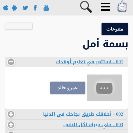
متنوعات
بسمة أمل
001 - استثمر في تعليم أولادك
عمرو خالد
002 - أخلاقك طريق نجاحك في الدنيا
003 - خلي خيرك لكل الناس