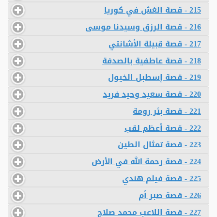
215 - قصة الغش في كوريا
216 - قصة الرزق وسيدنا موسى
217 - قصة قبيلة الأشانتي
218 - قصة عاطفية بالصدفة
219 - قصة إسطبل الخيول
220 - قصة سعيد وحيد فريد
221 - قصة بئر رومة
222 - قصة أعظم لقب
223 - قصة تمثال الطين
224 - قصة رحمة الله في الأرض
225 - قصة فيلم هندي
226 - قصة صبر أم
227 - قصة اللاعب محمد صلاح