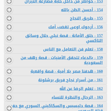
153 - خواطر من داخل حلبة مصارعة الثيران
154 - أحسن الظن بالله
155 - طريق النجاح
156 - أرجوك اوعى تغضب أمك
157 - خلق الأمانة - قصة نيلي جلال وسائق
التاكسي
158 - تعلم فن التعامل مع الناس
159 - بالدعاء تتحقق الأمنيات - قصة رهف من
السعودية
160 - هدفنا مصر بلا أمية - قصة واقعية
161 - من أسرار نجاح فريق برشلونة
162 - تعلم الرضا عن الله
163 - الرجال والنظرة للنساء
164 - قصة دليسبس والسكاكيني السوري مع حفر
قناة السويس