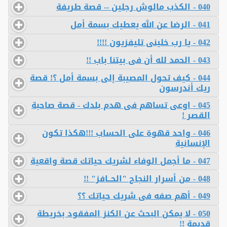
040 - الكذب مالوش رجلين -- قصة طريفة
041 - الرضا عن الله يعطيك بسمة أمل
042 - يا رب خلينى تليفزيون !!!!
043 - الحمد لله أن فى بيتنا باب !!
044 - كيف تحول المصيبة إلى بسمة أمل ؟! قصة
ريك أندرسون
045 - اوعى تساهم فى هدم بلدك - قصة صاحبة
القصر !
046 - واحد قهوة على الحساب !!!هكذا تكون
الإنسانية
047 - ما أجمل الوفاء لشريك حياتك قصة واقعية
048 - من أسرار النجاح "الحــافز" !!
049 - أهم صفه فى شريك حياتك ؟؟
050 - لا يمكن البحث عن الكنز المفقود بخريطة
قديمة !!