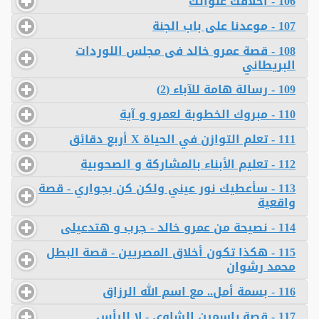
106 - أخلاقك عنوانك
107 - موعدنا على باب الجنة
108 - قصة عمرو خالد فى مجلس اللوردات
البريطاني
109 - رسالة هامة للآباء (2)
110 - مبروك الخطوبة لعمرو و آية
111 - تعلم التوازن في الحياة X أربع دقائق
112 - تعليم الأبناء بالمشاركة و الصحوبية
113 - سأعطيك نور عيني ولكن كن بجواري - قصة
واقعية
114 - نصيحة من عمرو خالد - جرب و هتدعيلى
115 - هكذا تكون أخلاق المصريين - قصة البطل
محمد رشوان
116 - بسمة أمل.. مع اسم الله الرزاق
117 - قصة ياسمين الشاوي - لا لليأس