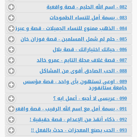
082 - اسم الله الحليم - قصة واقعية
083 - بسمة أمل للنساء الطموحات
084 - الذهب ممنوع للنساء الجميلات - قصة و عبرة
085 - حلم لم شمل المسلمين - قصة فوزان خان
086 - حياتك اختياراتك - قصة بلال
087 - قصة غلاف مجلة التايم - عمرو خالد
088 - الحب الصادق أقوى من المشاكل
089 - اوعى تستهون بأى واحد - قصة مؤسس
جامعة ستانفورد
090 - عريسى لا أحبه - أعمل ايه ؟
091 - بسمة أمل مع اسم الله الرقيب - قصة واقعية
092 - ذكاء أنقذ من الإعدام - قصة حقيقية !
093 - الحب يصنع المعجزات - حدث بالفعل !!