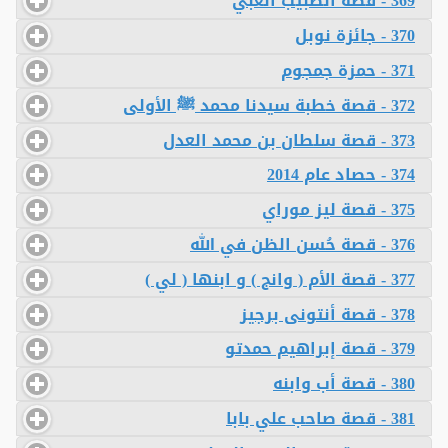
369 - قصة الطبيب الغبي
370 - جائزة نوبل
371 - حمزة جمجوم
372 - قصة خطبة سيدنا محمد ﷺ الأولى
373 - قصة سلطان بن محمد العدل
374 - حصاد عام 2014
375 - قصة ليز موراي
376 - قصة حُسن الظن في الله
377 - قصة الأم ( وانج ) و ابنها ( لي )
378 - قصة أنتونى برجيز
379 - قصة إبراهيم حمدتو
380 - قصة أب وابنه
381 - قصة صاحب علي بابا