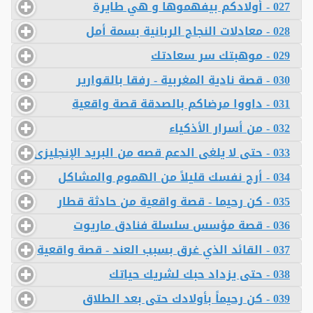
027 - أولادكم بيفهموها و هي طايرة
028 - معادلات النجاح الربانية بسمة أمل
029 - موهبتك سر سعادتك
030 - قصة نادية المغربية - رفقا بالقوارير
031 - داووا مرضاكم بالصدقة قصة واقعية
032 - من أسرار الأذكياء
033 - حتى لا يلغى الدعم قصه من البريد الإنجليزى
034 - أرح نفسك قليلاً من الهموم والمشاكل
035 - كن رحيما - قصة واقعية من حادثة قطار
036 - قصة مؤسس سلسلة فنادق ماريوت
037 - القائد الذي غرق بسبب العند - قصة واقعية
038 - حتى يزداد حبك لشريك حياتك
039 - كن رحيماً بأولادك حتى بعد الطلاق