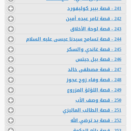
241 - قصة بيير كوليفورد
242 - قصة تامر عبده أمين
243 - قصة لوحة الأخلاق
244 - قصة تسامح سيدنا عيسى عليه السلام
245 - قصة غاندي والسكر
246 - قصة بيل جيتس
247 - قصة مصطفى خالد
248 - قصة وفاء زوج عجوز
249 - قصة اللؤلؤ المزروع
250 - قصة وصف الأب
251 - قصة الطالب الماليزي
252 - قصة يد ترضي الله
253 - قصة بائع الحكمة