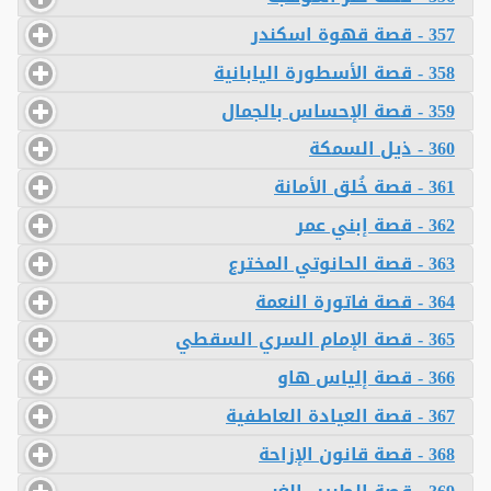
357 - قصة قهوة اسكندر
358 - قصة الأسطورة اليابانية
359 - قصة الإحساس بالجمال
360 - ذيل السمكة
361 - قصة خُلق الأمانة
362 - قصة إبني عمر
363 - قصة الحانوتي المخترع
364 - قصة فاتورة النعمة
365 - قصة الإمام السري السقطي
366 - قصة إلياس هاو
367 - قصة العيادة العاطفية
368 - قصة قانون الإزاحة