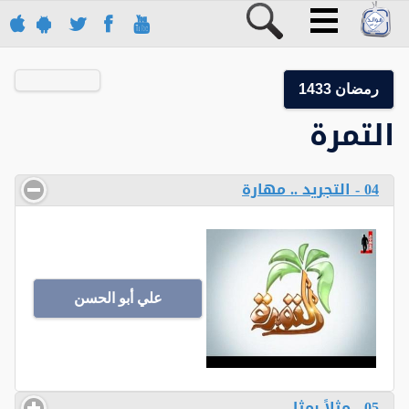
رمضان 1433
التمرة
04 - التجريد .. مهارة
علي أبو الحسن
05 - مثلاً بمثل