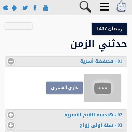
رمضان 1437
حدثني الزمن
01 - فضفضة أسرية
غازي الشمري
02 - هندسة القيم الأسرية
03 - سنة أولى زواج