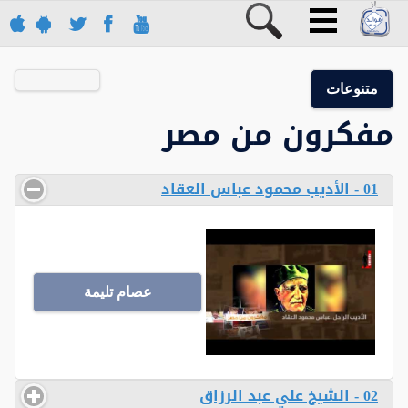
متنوعات
مفكرون من مصر
01 - الأديب محمود عباس العقاد
عصام تليمة
02 - الشيخ علي عبد الرزاق