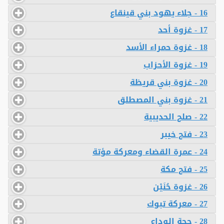
16 - جلاء يهود بني قينقاع
17 - غزوة أحد
18 - غزوة حمراء الأسد
19 - غزوة الأحزاب
20 - غزوة بني قريظة
21 - غزوة بني المصطلق
22 - صلح الحديبية
23 - فتح خيبر
24 - عمرة القضاء ومعركة مؤتة
25 - فتح مكة
26 - غزوة حُنَيْن
27 - معركة تبوك
28 - حجة الوداع