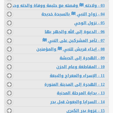
03 - ولادته ﷺ وقصته مع حليمة ووفاة والدته وجده
04 - زواج النبي ﷺ بالسيدة خديجة
05 - نزول الوحي
06 - الدعوة إلى الله والجهر بها
07 - تآمر المشركين على النبي ﷺ
08 - إيذاء قريش للنبي ﷺ والمؤمنين
09 - الهجرة إلى الحبشة
10 - المقاطعة وعام الحزن
11 - الإسراء والمعراج والبيعة
12 - الهجرة إلى المدينة المنورة
13 - بداية المرحلة المدنية
14 - السرايا والبعوث قبل بدر
15 - غزوة بدر الكبرى