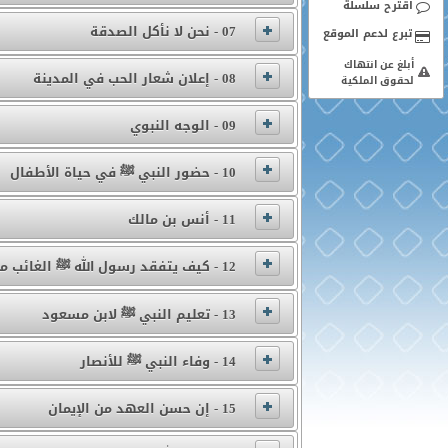
اقترح سلسلة
07 - نحن لا نأكل الصدقة
أبلغ عن انتهاك
08 - إعلان شعار الحب في المدينة
لحقوق الملكية
09 - الوجه النبوي
10 - حضور النبي ﷺ في حياة الأطفال
11 - أنس بن مالك
12 - كيف يتفقد رسول الله ﷺ الغائب من أصحابه
13 - تعليم النبي ﷺ لابن مسعود
14 - وفاء النبي ﷺ للأنصار
15 - إن حسن العهد من الإيمان