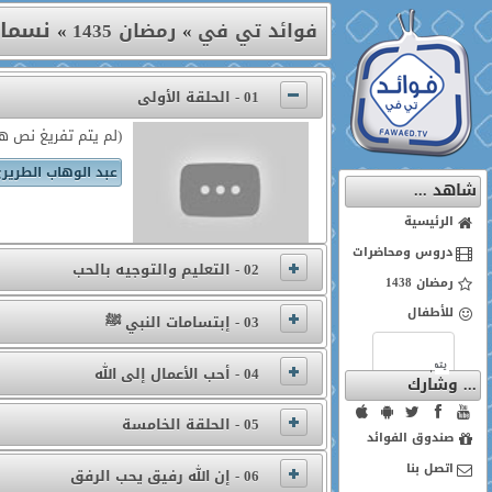
نسما
فوائد تي في
»
رمضان 1435
»
01 - الحلقة الأولى
(لم يتم تفريغ نص هذ
عبد الوهاب الطرير
شاهد ...
الرئيسية
دروس ومحاضرات
02 - التعليم والتوجيه بالحب
رمضان 1438
للأطفال
03 - إبتسامات النبي ﷺ
04 - أحب الأعمال إلى الله
... وشارك
05 - الحلقة الخامسة
صندوق الفوائد
اتصل بنا
06 - إن الله رفيق يحب الرفق