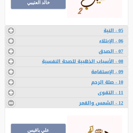
خالد العتيبي
05 - النية
06 - الإبتلاء
07 - الصدق
08 - الأسباب الذهبية للصحة النفسية
09 - الإستقامة
10 - صلة الرحم
11 - التقوى
12 - الشمس والقمر
علي باقيس